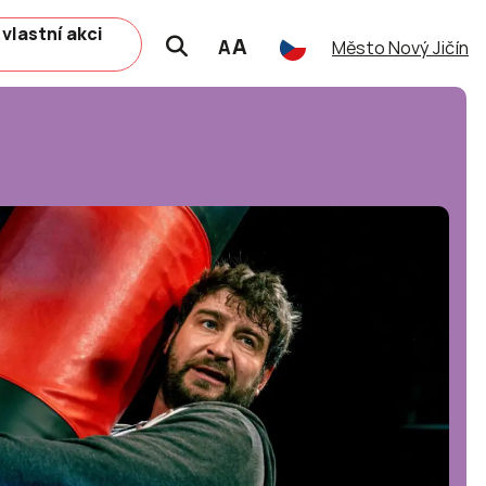
 vlastní akci
A
A
Město Nový Jičín