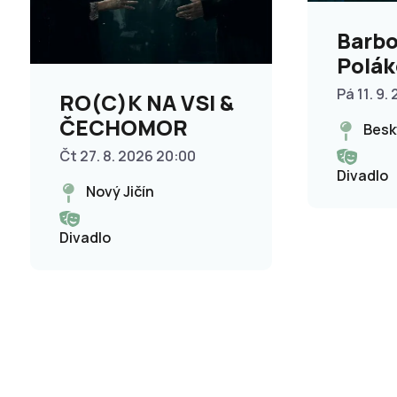
Barbo
Polák
Štěpá
Pá 11. 9.
RO(C)K NA VSI &
Konce
ČECHOMOR
Besk
Srše
Čt 27. 8. 2026 20:00
Divadlo
Nový Jičín
Divadlo