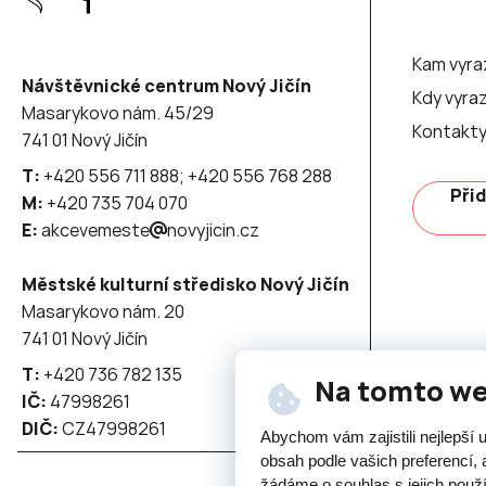
Kam vyra
Návštěvnické centrum Nový Jičín
Kdy vyraz
Masarykovo nám. 45/29
Kontakt
741 01 Nový Jičín
T:
+420 556 711 888; +420 556 768 288
Přid
M:
+420 735 704 070
E:
akcevemeste
novyjicin.cz
Městské kulturní středisko Nový Jičín
Masarykovo nám. 20
741 01 Nový Jičín
T:
+420 736 782 135
Na tomto w
IČ:
47998261
DIČ:
CZ47998261
Abychom vám zajistili nejlepší
obsah podle vašich preferencí, 
žádáme o souhlas s jejich použ