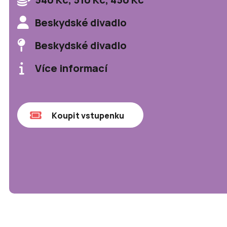
Beskydské divadlo
Beskydské divadlo
Více informací
Koupit vstupenku