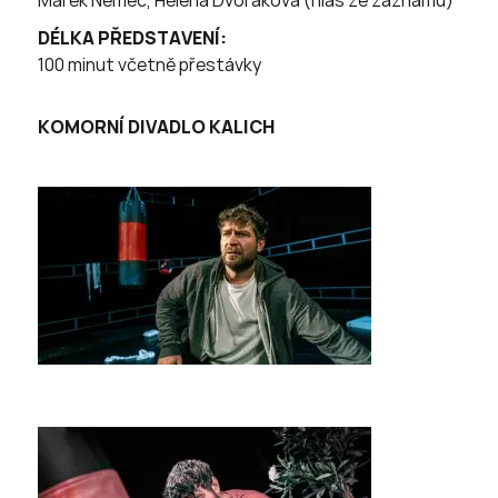
Marek Němec, Helena Dvořáková (hlas ze záznamu)
DÉLKA PŘEDSTAVENÍ:
100 minut včetně přestávky
KOMORNÍ DIVADLO KALICH