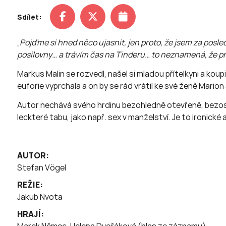
Sdílet:
„
Pojďme si hned něco ujasnit, jen proto, že jsem za posle
posilovny… a trávím čas na Tinderu… to neznamená, že pr
Markus Malin se rozvedl, našel si mladou přítelkyni a ko
euforie vyprchala a on by se rád vrátil ke své ženě Mario
Autor nechává svého hrdinu bezohledně otevřeně, bezost
leckteré tabu, jako např. sex v manželství. Je to ironick
AUTOR:
Stefan Vögel
REŽIE:
Jakub Nvota
HRAJÍ: