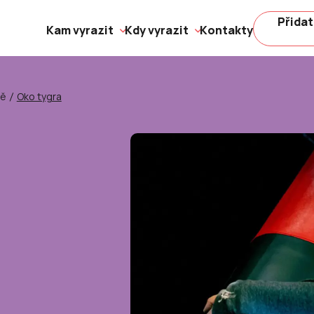
Přidat
Kam vyrazit
Kdy vyrazit
Kontakty
ně
Oko tygra