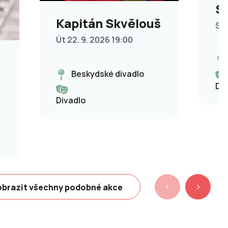
S
Kapitán Skvělouš
So 
Út 22. 9. 2026 19:00
Beskydské divadlo
Di
Divadlo
brazit všechny podobné akce