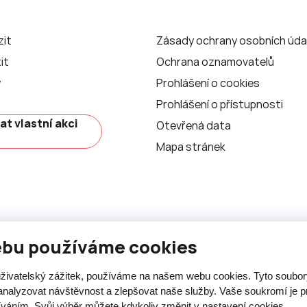
zit
Zásady ochrany osobních úda
it
Ochrana oznamovatelů
y
Prohlášení o cookies
Prohlášení o přístupnosti
at vlastní akci
Otevřená data
Mapa stránek
ebu používáme cookies
 uživatelský zážitek, používáme na našem webu cookies. Tyto soubo
analyzovat návštěvnost a zlepšovat naše služby. Vaše soukromí je pr
íváním. Svůj výběr můžete kdykoliv změnit v nastavení cookies.