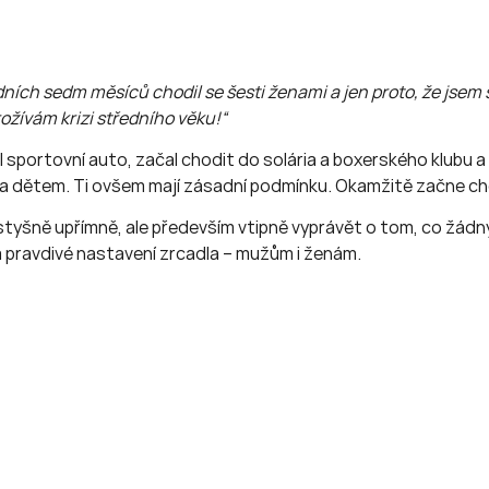
dních sedm měsíců chodil se šesti ženami a jen proto, že jsem s
ožívám krizi středního věku!“
upil sportovní auto, začal chodit do solária a boxerského klub
n a dětem. Ti ovšem mají zásadní podmínku. Okamžitě začne cho
yšně upřímně, ale především vtipně vyprávět o tom, co žádný
é a pravdivé nastavení zrcadla – mužům i ženám.