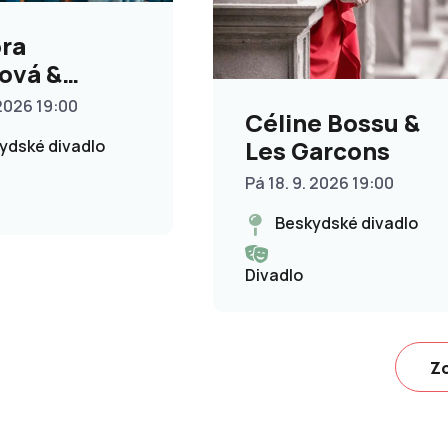
ra
ová &
n Urban –
 2026 19:00
Céline Bossu &
rtní turné
Les Garcons
ydské divadlo
ň
Pá 18. 9. 2026 19:00
Beskydské divadlo
Divadlo
Zo