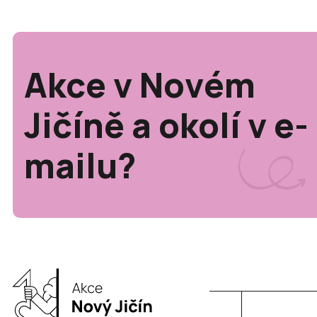
Akce v Novém
Jičíně a okolí v e-
mailu?