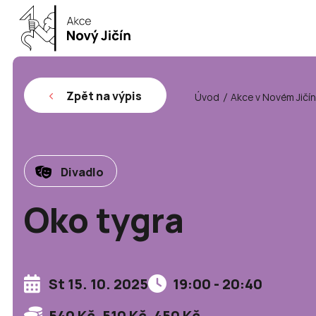
Zpět na výpis
Úvod
Akce v Novém Jičí
Divadlo
Oko tygra
St 15. 10. 2025
19:00 - 20:40
540 Kč, 510 Kč, 450 Kč