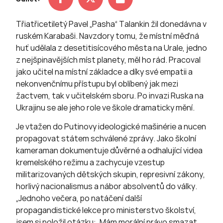
Třiatřicetiletý Pavel „Pasha“ Talankin žil donedávna v
ruském Karabaši. Navzdory tomu, že místní měďná
huť udělala z desetitisícového města na Urale, jedno
z nejšpinavějších míst planety, měl ho rád. Pracoval
jako učitel na místní základce a díky své empatii a
nekonvenčnímu přístupu byl oblíbený jak mezi
žactvem, tak v učitelském sboru. Po invazi Ruska na
Ukrajinu se ale jeho role ve škole dramaticky mění.
Je vtažen do Putinovy ideologické mašinérie a nucen
propagovat státem schválené zprávy. Jako školní
kameraman dokumentuje důvěrné a odhalující videa
kremelského režimu a zachycuje vzestup
militarizovaných dětských skupin, represivní zákony,
horlivý nacionalismus a nábor absolventů do války.
„Jednoho večera, po natáčení další
propagandistické lekce pro ministerstvo školství,
jsem si položil otázku: ‚Mám morální právo smazat