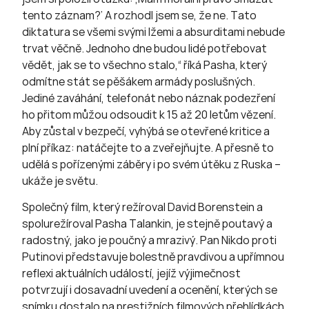
tento záznam?‘ A rozhodl jsem se, že ne. Tato
diktatura se všemi svými lžemi a absurditami nebude
trvat věčně. Jednoho dne budou lidé potřebovat
vědět, jak se to všechno stalo,“ říká Pasha, který
odmítne stát se pěšákem armády poslušných.
Jediné zaváhání, telefonát nebo náznak podezření
ho přitom můžou odsoudit k 15 až 20 letům vězení.
Aby zůstal v bezpečí, vyhýbá se otevřené kritice a
plní příkaz: natáčejte to a zveřejňujte. A přesně to
udělá s pořízenými záběry i po svém útěku z Ruska –
ukáže je světu.
Společný film, který režíroval David Borenstein a
spolurežíroval Pasha Talankin, je stejně poutavý a
radostný, jako je poučný a mrazivý. Pan Nikdo proti
Putinovi představuje bolestně pravdivou a upřímnou
reflexi aktuálních událostí, jejíž výjimečnost
potvrzují i dosavadní uvedení a ocenění, kterých se
snímku dostalo na prestižních filmových přehlídkách