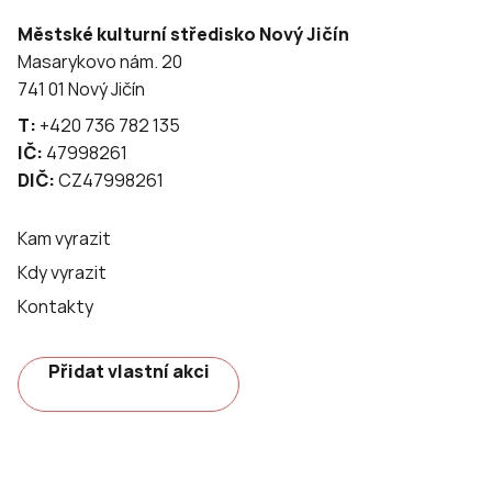
Městské kulturní středisko Nový Jičín
Masarykovo nám. 20
741 01 Nový Jičín
T:
+420 736 782 135
IČ:
47998261
DIČ:
CZ47998261
Kam vyrazit
Kdy vyrazit
Kontakty
Přidat vlastní akci