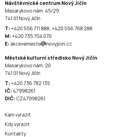
Návštěvnické centrum Nový Jičín
Masarykovo nám. 45/29
741 01 Nový Jičín
T:
+420 556 711 888; +420 556 768 288
M:
+420 735 704 070
E:
akcevemeste
novyjicin.cz
Městské kulturní středisko Nový Jičín
Masarykovo nám. 20
741 01 Nový Jičín
T:
+420 736 782 135
IČ:
47998261
DIČ:
CZ47998261
Kam vyrazit
Kdy vyrazit
Kontakty