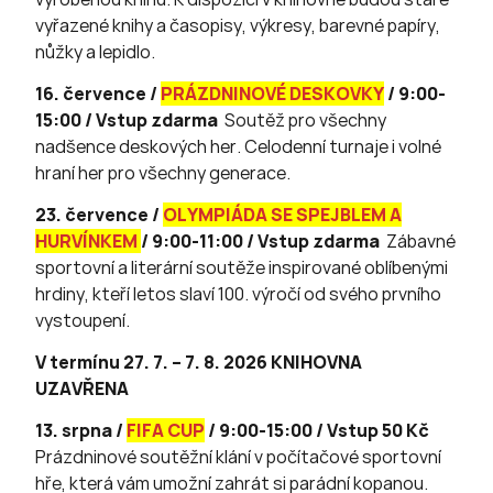
vyřazené knihy a časopisy, výkresy, barevné papíry,
nůžky a lepidlo.
16. července /
PRÁZDNINOVÉ DESKOVKY
/ 9:00-
15:00 / Vstup zdarma
Soutěž pro všechny
nadšence deskových her. Celodenní turnaje i volné
hraní her pro všechny generace.
23. července /
OLYMPIÁDA SE SPEJBLEM A
HURVÍNKEM
/ 9:00-11:00 / Vstup zdarma
Zábavné
sportovní a literární soutěže inspirované oblíbenými
hrdiny, kteří letos slaví 100. výročí od svého prvního
vystoupení.
V termínu 27. 7. – 7. 8. 2026 KNIHOVNA
UZAVŘENA
13. srpna /
FIFA CUP
/ 9:00-15:00 / Vstup 50 Kč
Prázdninové soutěžní klání v počítačové sportovní
hře, která vám umožní zahrát si parádní kopanou.