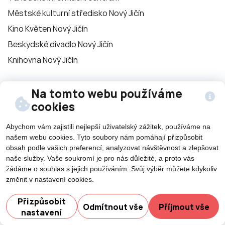
Městské kulturní středisko Nový Jičín
Kino Květen Nový Jičín
Beskydské divadlo Nový Jičín
Knihovna Nový Jičín
Sledujte nás na
Na tomto webu používáme
cookies
sítích
Abychom vám zajistili nejlepší uživatelský zážitek, používáme na
našem webu cookies. Tyto soubory nám pomáhají přizpůsobit
obsah podle vašich preferencí, analyzovat návštěvnost a zlepšovat
naše služby. Vaše soukromí je pro nás důležité, a proto vás
žádáme o souhlas s jejich používáním. Svůj výběr můžete kdykoliv
změnit v nastavení cookies.
©2026 Všechna práva vyhrazena - použití obsahu či
Potřebujete poradit?
Zeptejte
jeho části je umožněn pouze se souhlasem města Nový
Přizpůsobit
Odmítnout vše
Příjmout vše
Jičín.
nastavení