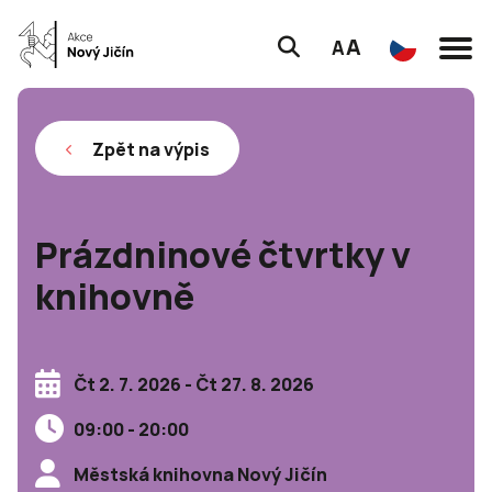
A
A
Zpět na výpis
Prázdninové čtvrtky v
knihovně
Čt 2. 7. 2026 - Čt 27. 8. 2026
09:00 - 20:00
Městská knihovna Nový Jičín