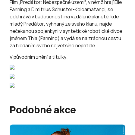
Film „Predátor: Nebezpečné území“, v němž hrají Elle
Fanning a Dimitrius Schuster-Koloamatangi, se
odehrává v budoucnosti na vzdálené planetě, kde
mladý Predátor, vyhnaný ze svého klanu, najde
nečekanou spojenkyni v syntetické robotické divce
jménem Thia (Fanning) a vydá se na zrádnou cestu
za hledáním svého největšího nepřítele.
V původním znění s titulky.
Podobné akce