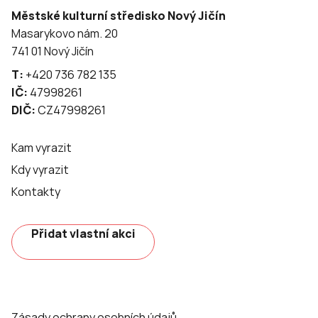
Městské kulturní středisko Nový Jičín
Masarykovo nám. 20
741 01 Nový Jičín
T:
+420 736 782 135
IČ:
47998261
DIČ:
CZ47998261
Kam vyrazit
Kdy vyrazit
Kontakty
Přidat vlastní akci
Zásady ochrany osobních údajů