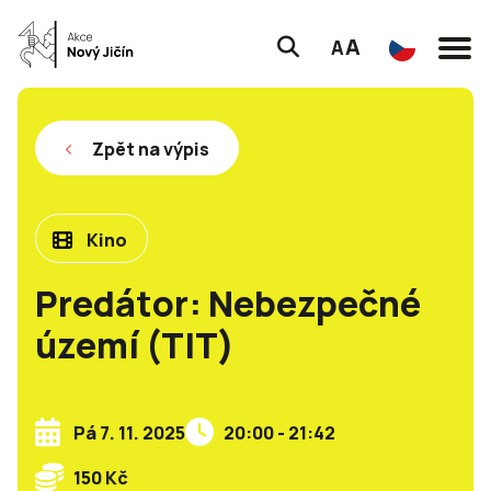
A
A
Zpět na výpis
Kino
Predátor: Nebezpečné
území (TIT)
Pá 7. 11. 2025
20:00 - 21:42
150 Kč