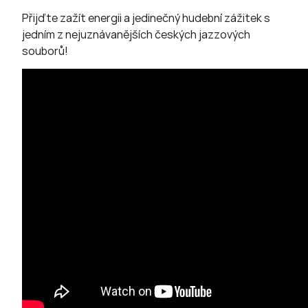
Přijďte zažít energii a jedinečný hudební zážitek s
jedním z nejuznávanějších českých jazzových
souborů!