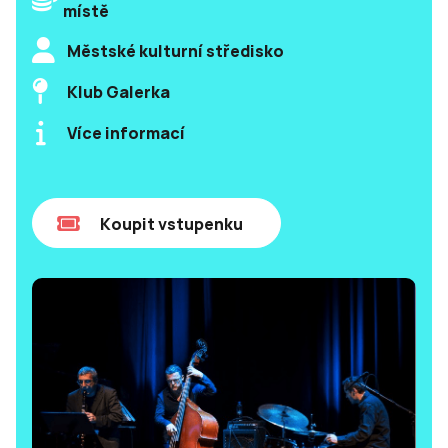
místě
Městské kulturní středisko
Klub Galerka
Více informací
Koupit vstupenku