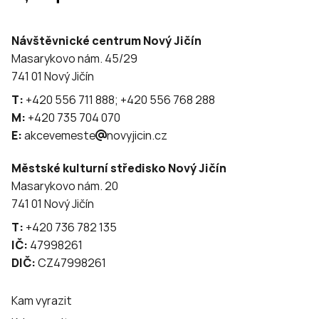
Návštěvnické centrum Nový Jičín
Masarykovo nám. 45/29
741 01 Nový Jičín
T:
+420 556 711 888; +420 556 768 288
M:
+420 735 704 070
E:
akcevemeste
novyjicin.cz
Městské kulturní středisko Nový Jičín
Masarykovo nám. 20
741 01 Nový Jičín
T:
+420 736 782 135
IČ:
47998261
DIČ:
CZ47998261
Kam vyrazit