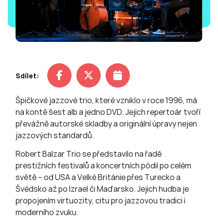
Sdílet:
Špičkové jazzové trio, které vzniklo v roce 1996, má
na kontě šest alb a jedno DVD. Jejich repertoár tvoří
převážně autorské skladby a originální úpravy nejen
jazzových standardů.
Robert Balzar Trio se představilo na řadě
prestižních festivalů a koncertních pódií po celém
světě – od USA a Velké Británie přes Turecko a
Švédsko až po Izrael či Maďarsko. Jejich hudba je
propojením virtuozity, citu pro jazzovou tradici i
moderního zvuku.