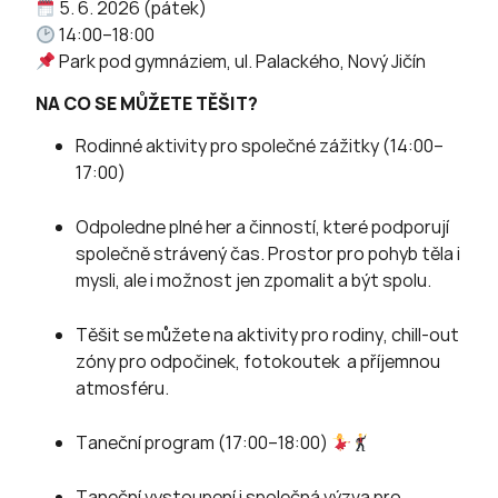
5. 6. 2026 (pátek)
14:00–18:00
Park pod gymnáziem, ul. Palackého, Nový Jičín
NA CO SE MŮŽETE TĚŠIT?
Rodinné aktivity pro společné zážitky (14:00–
17:00)
Odpoledne plné her a činností, které podporují
společně strávený čas. Prostor pro pohyb těla i
mysli, ale i možnost jen zpomalit a být spolu.
Těšit se můžete na aktivity pro rodiny, chill-out
zóny pro odpočinek, fotokoutek a příjemnou
atmosféru.
Taneční program (17:00–18:00)
Taneční vystoupení i společná výzva pro