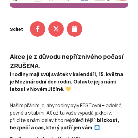
Sdílet:
Akce je z důvodu nepříznivého počasí
ZRUŠENA.
I rodiny mají svůj svátek v kalendáři
, 15. května
je Mezinárodní den rodin. Oslavte jej s námi
letos i v Novém Jičíně.
Naším přáním je, aby rodiny byly FESTovní – odolné,
pevné a stabilní. Ať už ta vaše vypadá jakkoliv,
přijďte s námi oslavit to nejdůležitější:
blízkost,
bezpečí a čas, který patří jen vám
.