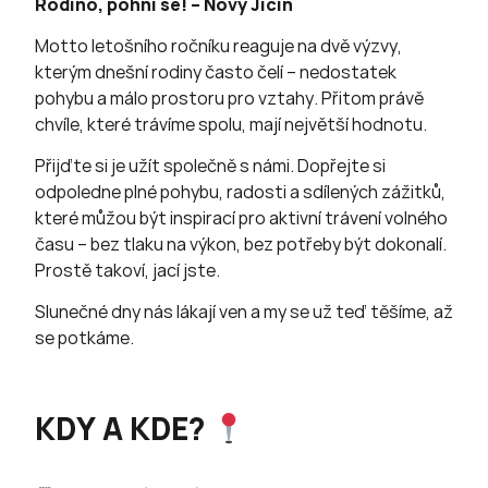
Rodino, pohni se! – Nový Jičín
Motto letošního ročníku reaguje na dvě výzvy,
kterým dnešní rodiny často čelí – nedostatek
pohybu a málo prostoru pro vztahy. Přitom právě
chvíle, které trávíme spolu, mají největší hodnotu.
Přijďte si je užít společně s námi. Dopřejte si
odpoledne plné pohybu, radosti a sdílených zážitků,
které můžou být inspirací pro aktivní trávení volného
času – bez tlaku na výkon, bez potřeby být dokonalí.
Prostě takoví, jací jste.
Slunečné dny nás lákají ven a my se už teď těšíme, až
se potkáme.
KDY A KDE?