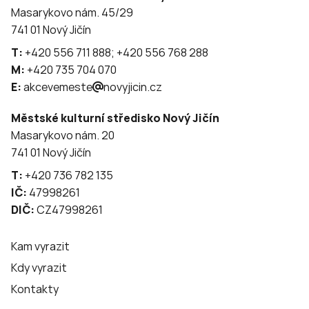
Masarykovo nám. 45/29
741 01 Nový Jičín
T:
+420 556 711 888; +420 556 768 288
M:
+420 735 704 070
E:
akcevemeste
novyjicin.cz
Městské kulturní středisko Nový Jičín
Masarykovo nám. 20
741 01 Nový Jičín
T:
+420 736 782 135
IČ:
47998261
DIČ:
CZ47998261
Kam vyrazit
Kdy vyrazit
Kontakty