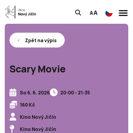
A
A
Zpět na výpis
Scary Movie
So 6. 6. 2026
20:00 - 21:35
160 Kč
Kino Nový Jičín
Kino Nový Jičín