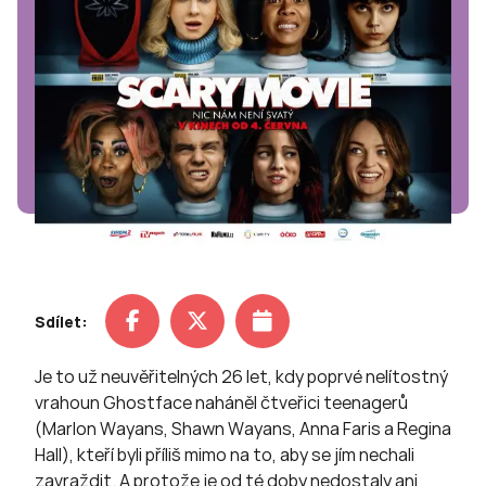
Sdílet:
Je to už neuvěřitelných 26 let, kdy poprvé nelítostný
vrahoun Ghostface naháněl čtveřici teenagerů
(Marlon Wayans, Shawn Wayans, Anna Faris a Regina
Hall), kteří byli příliš mimo na to, aby se jím nechali
zavraždit. A protože je od té doby nedostaly ani