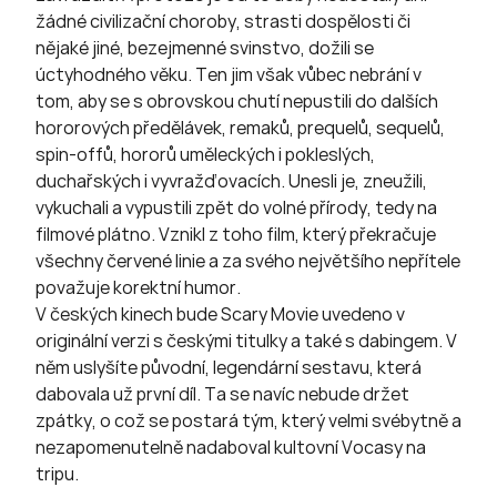
žádné civilizační choroby, strasti dospělosti či
nějaké jiné, bezejmenné svinstvo, dožili se
úctyhodného věku. Ten jim však vůbec nebrání v
tom, aby se s obrovskou chutí nepustili do dalších
hororových předělávek, remaků, prequelů, sequelů,
spin-offů, hororů uměleckých i pokleslých,
duchařských i vyvražďovacích. Unesli je, zneužili,
vykuchali a vypustili zpět do volné přírody, tedy na
filmové plátno. Vznikl z toho film, který překračuje
všechny červené linie a za svého největšího nepřítele
považuje korektní humor.
V českých kinech bude Scary Movie uvedeno v
originální verzi s českými titulky a také s dabingem. V
něm uslyšíte původní, legendární sestavu, která
dabovala už první díl. Ta se navíc nebude držet
zpátky, o což se postará tým, který velmi svébytně a
nezapomenutelně nadaboval kultovní Vocasy na
tripu.