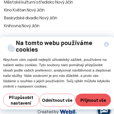
Městské kulturní středisko Nový Jičín
Kino Květen Nový Jičín
Beskydské divadlo Nový Jičín
Knihovna Nový Jičín
Na tomto webu používáme
Sledujte nás na
cookies
sítích
Abychom vám zajistili nejlepší uživatelský zážitek, používáme na
našem webu cookies. Tyto soubory nám pomáhají přizpůsobit
obsah podle vašich preferencí, analyzovat návštěvnost a zlepšovat
naše služby. Vaše soukromí je pro nás důležité, a proto vás
žádáme o souhlas s jejich používáním. Svůj výběr můžete kdykoliv
změnit v nastavení cookies.
Potřebujete poradit?
Zeptejte se našeho
©2026 Všechna práva vyhrazena - použití obsahu či
asistenta
Chettyho
.
jeho části je umožněn pouze se souhlasem města Nový
Přizpůsobit
Odmítnout vše
Příjmout vše
nastavení
Jičín.
Created by