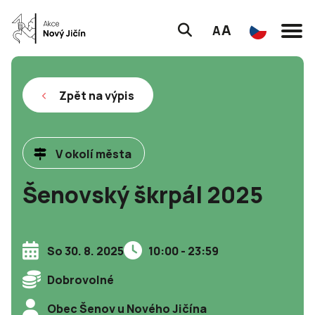
A
A
Zpět na výpis
V okolí města
Šenovský škrpál 2025
So 30. 8. 2025
10:00 - 23:59
Dobrovolné
Obec Šenov u Nového Jičína