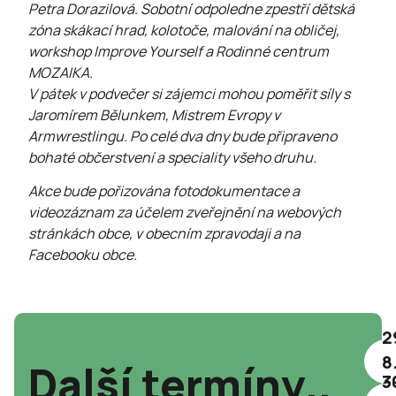
Petra Dorazilová. Sobotní odpoledne zpestří dětská
zóna skákací hrad, kolotoče, malování na obličej,
workshop Improve Yourself a Rodinné centrum
MOZAIKA.
V pátek v podvečer si zájemci mohou poměřit síly s
Jaromírem Bělunkem, Mistrem Evropy v
Armwrestlingu. Po celé dva dny bude připraveno
bohaté občerstvení a speciality všeho druhu.
Akce bude pořizována fotodokumentace a
videozáznam za účelem zveřejnění na webových
stránkách obce, v obecním zpravodaji a na
Facebooku obce.
2
8
Další termíny..
3
2