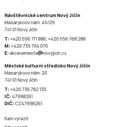
Návštěvnické centrum Nový Jičín
Masarykovo nám. 45/29
741 01 Nový Jičín
T:
+420 556 711 888; +420 556 768 288
M:
+420 735 704 070
E:
akcevemeste
novyjicin.cz
Městské kulturní středisko Nový Jičín
Masarykovo nám. 20
741 01 Nový Jičín
T:
+420 736 782 135
IČ:
47998261
DIČ:
CZ47998261
Kam vyrazit