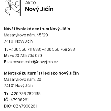
Návštěvnické centrum Nový Jičín
Masarykovo nám. 45/29
741 01 Nový Jičín
T:
+420 556 711 888; +420 556 768 288
M:
+420 735 704 070
E:
akcevemeste
novyjicin.cz
Městské kulturní středisko Nový Jičín
Masarykovo nám. 20
741 01 Nový Jičín
T:
+420 736 782 135
IČ:
47998261
DIČ:
CZ47998261