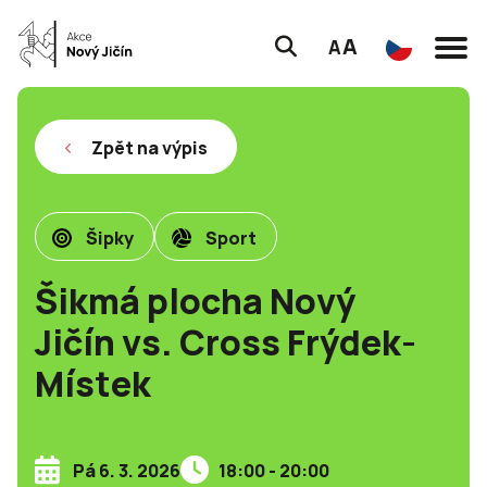
A
A
Zpět na výpis
Šipky
Sport
Šikmá plocha Nový
Jičín vs. Cross Frýdek-
Místek
Pá 6. 3. 2026
18:00 - 20:00