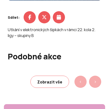
Sdílet:
Utkání v elektronických šipkách v rámci 22. kola 2.
ligy – skupiny B
Podobné akce
Zobrazit vše