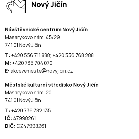
Návštěvnické centrum Nový Jičín
Masarykovo nám. 45/29
741 01 Nový Jičín
T:
+420 556 711 888; +420 556 768 288
M:
+420 735 704 070
E:
akcevemeste
novyjicin.cz
Městské kulturní středisko Nový Jičín
Masarykovo nám. 20
741 01 Nový Jičín
T:
+420 736 782 135
IČ:
47998261
DIČ:
CZ47998261