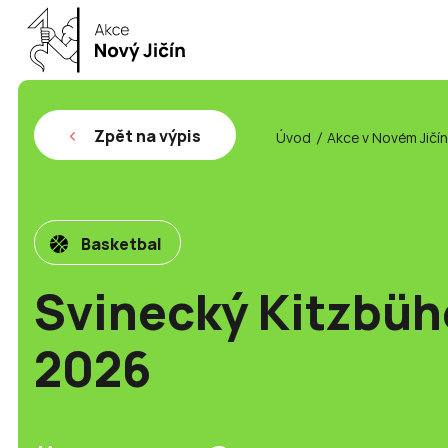
Zpět na výpis
Úvod
Akce v Novém Jičí
Basketbal
Svinecký Kitzbüh
2026