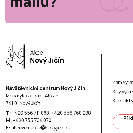
mailu?
Kam vyra
Návštěvnické centrum Nový Jičín
Kdy vyraz
Masarykovo nám. 45/29
Kontakt
741 01 Nový Jičín
T:
+420 556 711 888; +420 556 768 288
Přid
M:
+420 735 704 070
E:
akcevemeste
novyjicin.cz