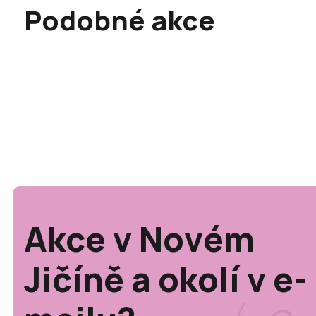
Podobné akce
Akce v Novém
Jičíně a okolí v e-