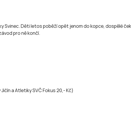
ky Svinec. Děti letos poběží opět jenom do kopce, dospělé čeká
závod pro ně končí.
ý Jičín a Atletiky SVČ Fokus 20,- Kč)