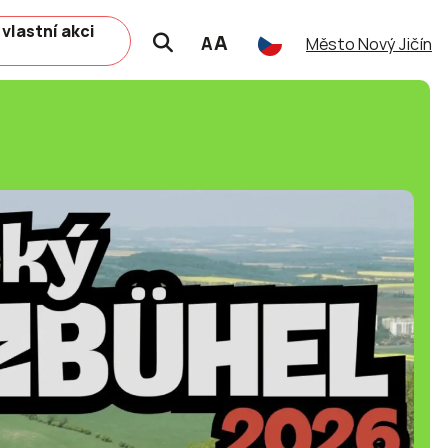
 vlastní akci
A
A
Město Nový Jičín