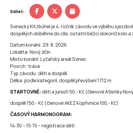
Sdílet:
Svinecký Kitzbühel je 4. ročník závodu ve výběhu sjezdov
dospělých doběhne do cíle, ostatní běžci dokončí kolo a 
Datum konání: 29. 8. 2026
Lokalita: Nový Jičín
Místo konání: Lyžařský areál Svinec
Povrch: tráva
Typ závodu: děti a dospělí
Délka: podle kategorií, dospělí převýšení 1712 m
STARTOVNÉ:
děti a junioři 50,- Kč (členové Atletiky Nov
dospělí 150,- Kč (členové AKEZ Kopřivnice 100,- Kč)
ČASOVÝ HARMONOGRAM:
14:30 – 15:15 – registrace dětí