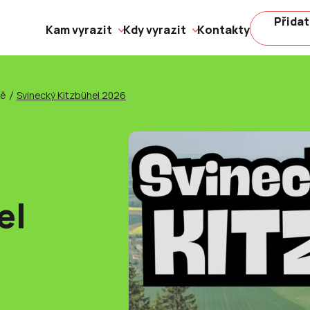
Přidat
Kam vyrazit
Kdy vyrazit
Kontakty
ně
Svinecký Kitzbühel 2026
el