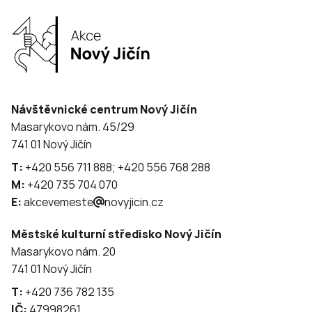
Návštěvnické centrum Nový Jičín
Masarykovo nám. 45/29
741 01 Nový Jičín
T:
+420 556 711 888; +420 556 768 288
M:
+420 735 704 070
E:
akcevemeste
novyjicin.cz
Městské kulturní středisko Nový Jičín
Masarykovo nám. 20
741 01 Nový Jičín
T:
+420 736 782 135
IČ:
47998261