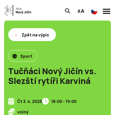
A
A
Zpět na výpis
Sport
Tučňáci Nový Jičín vs.
Slezští rytíři Karviná
Čt 3. 4. 2025
18:00 - 19:00
volný