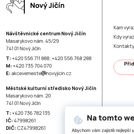
Kam vyra
Návštěvnické centrum Nový Jičín
Kdy vyraz
Masarykovo nám. 45/29
Kontakt
741 01 Nový Jičín
T:
+420 556 711 888; +420 556 768 288
Přid
M:
+420 735 704 070
E:
akcevemeste
novyjicin.cz
Městské kulturní středisko Nový Jičín
Masarykovo nám. 20
741 01 Nový Jičín
T:
+420 736 782 135
Na tomto w
IČ:
47998261
DIČ:
CZ47998261
Abychom vám zajistili nejlepší