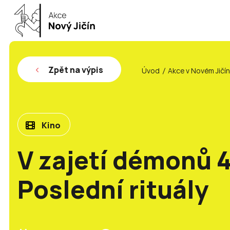
Zpět na výpis
Úvod
Akce v Novém Jičí
Kino
V zajetí démonů 4
Poslední rituály