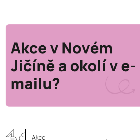
Akce v Novém
Jičíně a okolí v e-
mailu?