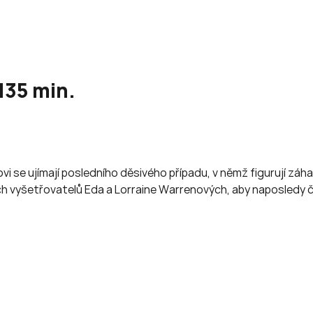
135 min.
 se ujímají posledního děsivého případu, v němž figurují záha
ích vyšetřovatelů Eda a Lorraine Warrenových, aby naposledy če