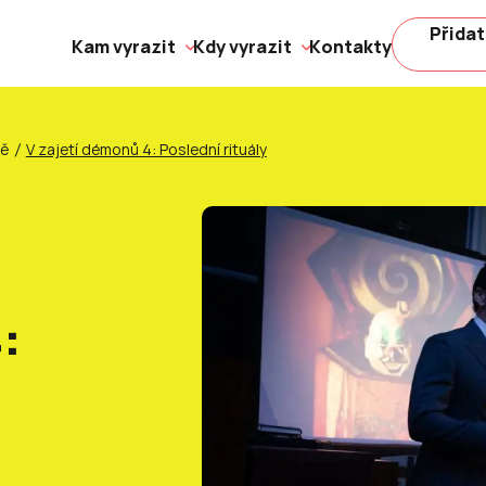
Přidat
Kam vyrazit
Kdy vyrazit
Kontakty
ně
V zajetí démonů 4: Poslední rituály
: