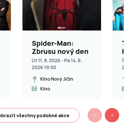
Spider-Man:
T
Zbrusu nový den
Kř
p
Út 11. 8. 2026 - Pá 14. 8.
Čt 
2026 19:00
20
Kino Nový Jičín
Kino
brazit všechny podobné akce