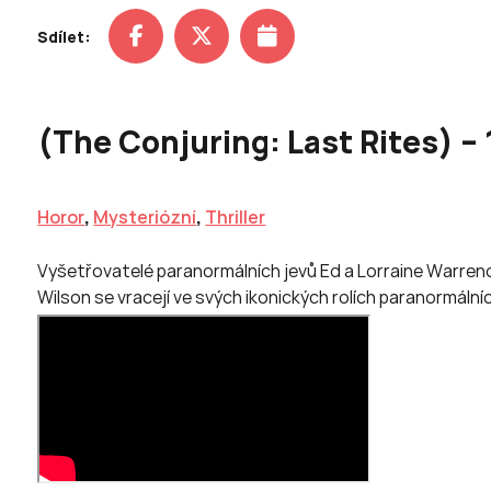
Sdílet:
(The Conjuring: Last Rites) – 
Horor
,
Mysteriózní
,
Thriller
Vyšetřovatelé paranormálních jevů Ed a Lorraine Warrenovi
Wilson se vracejí ve svých ikonických rolích paranormáln