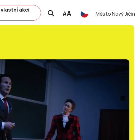
 vlastní akci
A
A
Město Nový Jičín