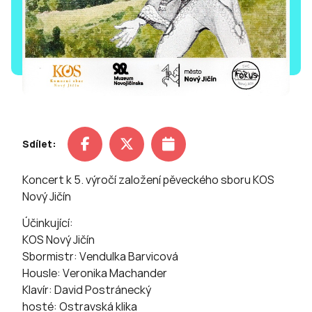
Sdílet:
Koncert k 5. výročí založení pěveckého sboru KOS
Nový Jičín
Účinkující:
KOS Nový Jičín
Sbormistr: Vendulka Barvicová
Housle: Veronika Machander
Klavír: David Postránecký
hosté: Ostravská klika