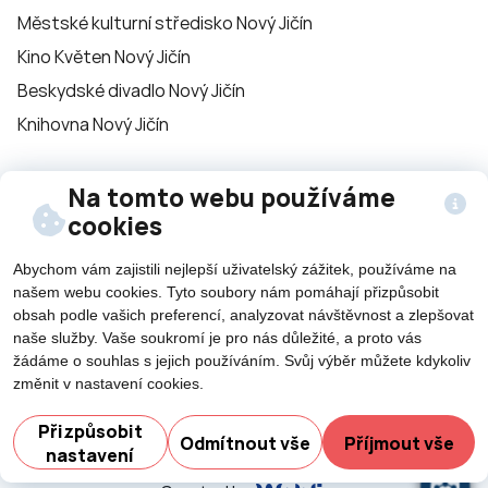
Městské kulturní středisko Nový Jičín
Kino Květen Nový Jičín
Beskydské divadlo Nový Jičín
Knihovna Nový Jičín
Sledujte nás na
Na tomto webu používáme
cookies
sítích
Abychom vám zajistili nejlepší uživatelský zážitek, používáme na
našem webu cookies. Tyto soubory nám pomáhají přizpůsobit
obsah podle vašich preferencí, analyzovat návštěvnost a zlepšovat
naše služby. Vaše soukromí je pro nás důležité, a proto vás
žádáme o souhlas s jejich používáním. Svůj výběr můžete kdykoliv
změnit v nastavení cookies.
©2026 Všechna práva vyhrazena - použití obsahu či
Potřebujete poradit?
Ze
jeho části je umožněn pouze se souhlasem města Nový
Přizpůsobit
Odmítnout vše
Příjmout vše
Jičín.
nastavení