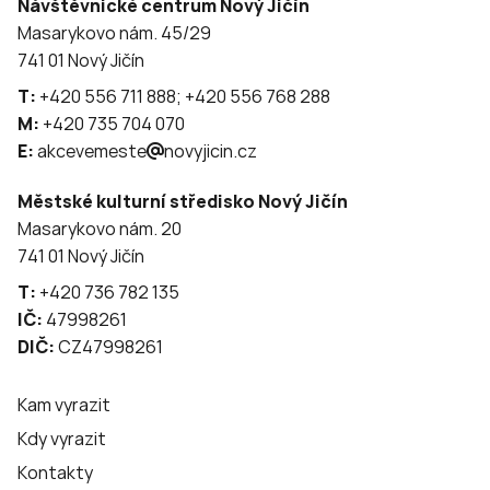
Návštěvnické centrum Nový Jičín
Masarykovo nám. 45/29
741 01 Nový Jičín
T:
+420 556 711 888; +420 556 768 288
M:
+420 735 704 070
E:
akcevemeste
novyjicin.cz
Městské kulturní středisko Nový Jičín
Masarykovo nám. 20
741 01 Nový Jičín
T:
+420 736 782 135
IČ:
47998261
DIČ:
CZ47998261
Kam vyrazit
Kdy vyrazit
Kontakty