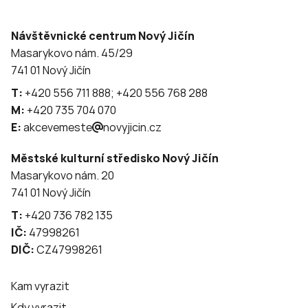
Návštěvnické centrum Nový Jičín
Masarykovo nám. 45/29
741 01 Nový Jičín
T:
+420 556 711 888; +420 556 768 288
M:
+420 735 704 070
E:
akcevemeste
novyjicin.cz
Městské kulturní středisko Nový Jičín
Masarykovo nám. 20
741 01 Nový Jičín
T:
+420 736 782 135
IČ:
47998261
DIČ:
CZ47998261
Kam vyrazit
Kdy vyrazit