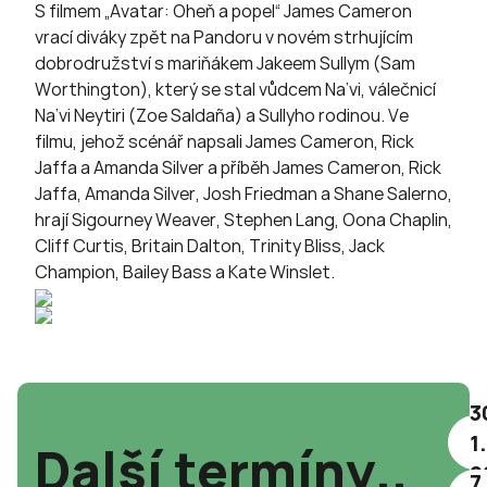
S filmem „Avatar: Oheň a popel“ James Cameron
vrací diváky zpět na Pandoru v novém strhujícím
dobrodružství s mariňákem Jakeem Sullym (Sam
Worthington), který se stal vůdcem Na’vi, válečnicí
Na’vi Neytiri (Zoe Saldaña) a Sullyho rodinou. Ve
filmu, jehož scénář napsali James Cameron, Rick
Jaffa a Amanda Silver a příběh James Cameron, Rick
Jaffa, Amanda Silver, Josh Friedman a Shane Salerno,
hrají Sigourney Weaver, Stephen Lang, Oona Chaplin,
Cliff Curtis, Britain Dalton, Trinity Bliss, Jack
Champion, Bailey Bass a Kate Winslet.
3
1.
Další termíny..
2
7