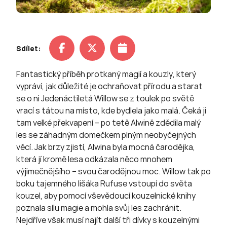
Sdílet:
Fantastický příběh protkaný magií a kouzly, který
vypráví, jak důležité je ochraňovat přírodu a starat
se o ni Jedenáctiletá Willow se z toulek po světě
vrací s tátou na místo, kde bydlela jako malá. Čeká ji
tam velké překvapení – po tetě Alwině zdědila malý
les se záhadným domečkem plným neobyčejných
věcí. Jak brzy zjistí, Alwina byla mocná čarodějka,
která jí kromě lesa odkázala něco mnohem
výjimečnějšího – svou čarodějnou moc. Willow tak po
boku tajemného lišáka Rufuse vstoupí do světa
kouzel, aby pomocí vševědoucí kouzelnické knihy
poznala sílu magie a mohla svůj les zachránit.
Nejdříve však musí najít další tři dívky s kouzelnými