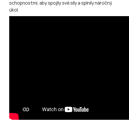
schopnostmi, aby spojily své síly a splnily náročný
úkol.