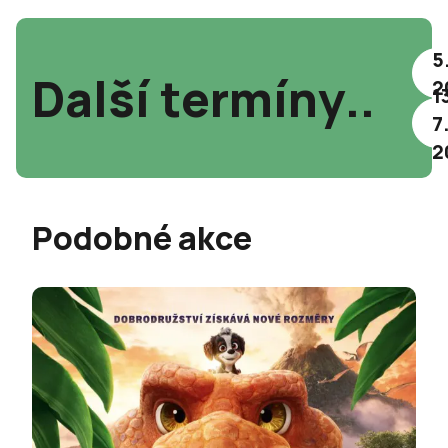
5
Další termíny..
2
1
7
2
Podobné akce