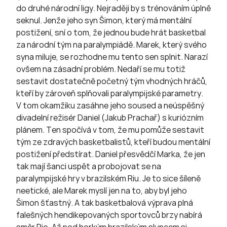
do druhé národní ligy. Nejraději by s trénováním úplně
seknul. Jenže jeho syn Šimon, který má mentální
postižení, sní o tom, že jednou bude hrát basketbal
za národní tým na paralympiádě. Marek, který svého
syna miluje, se rozhodne mu tento sen splnit. Narazí
ovšem na zásadní problém. Nedaří se mu totiž
sestavit dostatečně početný tým vhodných hráčů,
kteří by zároveň splňovali paralympijské parametry.
V tom okamžiku zasáhne jeho soused a neúspěšný
divadelní režisér Daniel (Jakub Prachař) s kuriózním
plánem. Ten spočívá v tom, že mu pomůže sestavit
tým ze zdravých basketbalistů, kteří budou mentální
postižení předstírat. Daniel přesvědčí Marka, že jen
tak mají šanci uspět a probojovat se na
paralympijské hry v brazilském Riu. Je to sice šíleně
neetické, ale Marek myslí jen na to, aby byl jeho
Šimon šťastný. A tak basketbalová výprava plná
falešných hendikepovaných sportovců brzy nabírá