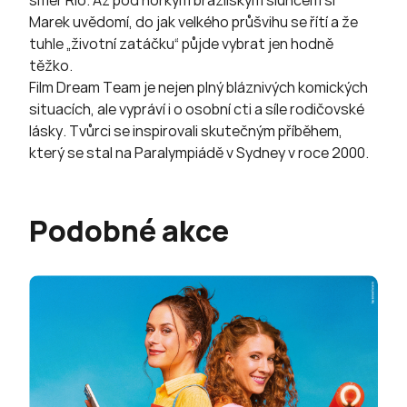
směr Rio. Až pod horkým brazilským sluncem si
Marek uvědomí, do jak velkého průšvihu se řítí a že
tuhle „životní zatáčku“ půjde vybrat jen hodně
těžko.
Film Dream Team je nejen plný bláznivých komických
situacích, ale vypráví i o osobní cti a síle rodičovské
lásky. Tvůrci se inspirovali skutečným příběhem,
který se stal na Paralympiádě v Sydney v roce 2000.
Podobné akce