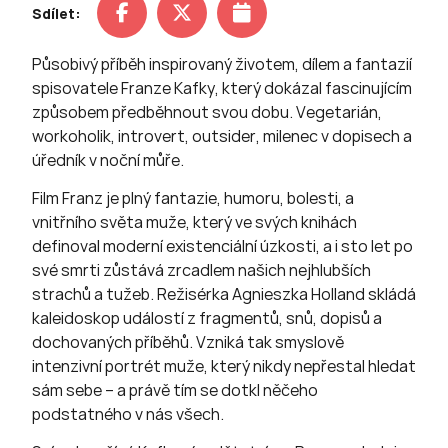
Sdílet:
Působivý příběh inspirovaný životem, dílem a fantazií
spisovatele Franze Kafky, který dokázal fascinujícím
způsobem předběhnout svou dobu. Vegetarián,
workoholik, introvert, outsider, milenec v dopisech a
úředník v noční můře.
Film Franz je plný fantazie, humoru, bolesti, a
vnitřního světa muže, který ve svých knihách
definoval moderní existenciální úzkosti, a i sto let po
své smrti zůstává zrcadlem našich nejhlubších
strachů a tužeb. Režisérka Agnieszka Holland skládá
kaleidoskop událostí z fragmentů, snů, dopisů a
dochovaných příběhů. Vzniká tak smyslově
intenzivní portrét muže, který nikdy nepřestal hledat
sám sebe – a právě tím se dotkl něčeho
podstatného v nás všech.