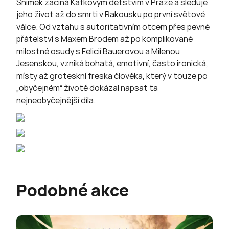
Snímek začíná Kafkovým dětstvím v Praze a sleduje
jeho život až do smrti v Rakousku po první světové
válce. Od vztahu s autoritativním otcem přes pevné
přátelství s Maxem Brodem až po komplikované
milostné osudy s Felicií Bauerovou a Milenou
Jesenskou, vzniká bohatá, emotivní, často ironická,
místy až groteskní freska člověka, který v touze po
„obyčejném“ životě dokázal napsat ta
nejneobyčejnější díla.
Podobné akce