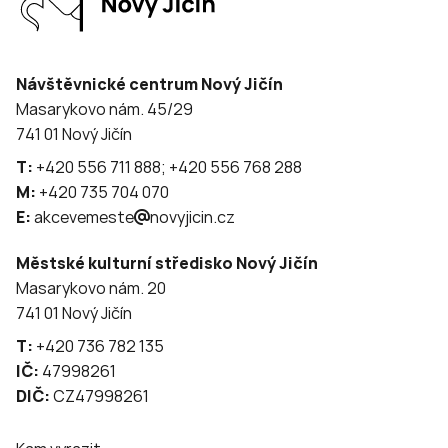
Návštěvnické centrum Nový Jičín
Masarykovo nám. 45/29
741 01 Nový Jičín
T:
+420 556 711 888; +420 556 768 288
M:
+420 735 704 070
E:
akcevemeste
novyjicin.cz
Městské kulturní středisko Nový Jičín
Masarykovo nám. 20
741 01 Nový Jičín
T:
+420 736 782 135
IČ:
47998261
DIČ:
CZ47998261