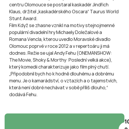
centru Olomouce se postaral kaskadér Jindřich
Klaus, držitel „kaskadérského Oscara“ Taurus World
Stunt Award.
Film Když se zhasne vznikl na motivy stejnojmenné
populární divadelní hry Michaely Doležalové a
Romana Vencla, kterou uvedlo Moravské divadlo
Olomouc poprvé v roce 2012 a v repertoáru ji má
dodnes. Režie se ujal Andy Fehu (ONEMANSHOW:
The Movie, Shoky & Morthy: Poslední velká akce),
který komedii charakterizuje jako film plný chutí.
„Připodobnil bych ho k hodně dlouhému a dobrému
menu. Je o kamarádství, o vztazích a o tajemstvích,
která není dobré nechávat v sobě příliš dlouho,“
dodává Fehu.
1