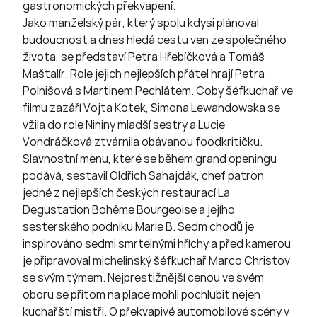
gastronomických překvapení.
Jako manželský pár, který spolu kdysi plánoval
budoucnost a dnes hledá cestu ven ze společného
života, se představí Petra Hřebíčková a Tomáš
Maštalír. Role jejich nejlepších přátel hrají Petra
Polnišová s Martinem Pechlátem. Coby šéfkuchař ve
filmu zazáří Vojta Kotek, Simona Lewandowska se
vžila do role Nininy mladší sestry a Lucie
Vondráčková ztvárnila obávanou foodkritičku.
Slavnostní menu, které se během grand openingu
podává, sestavil Oldřich Sahajdák, chef patron
jedné z nejlepších českých restaurací La
Degustation Bohême Bourgeoise a jejího
sesterského podniku Marie B. Sedm chodů je
inspirováno sedmi smrtelnými hříchy a před kamerou
je připravoval michelinský šéfkuchař Marco Christov
se svým týmem. Nejprestižnější cenou ve svém
oboru se přitom na place mohli pochlubit nejen
kuchařští mistři. O překvapivé automobilové scény v