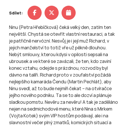
Sdílet:
Ninu (Petra Hřebíčková) čeká velký den, zatím ten
největší. Chystá se otevřít vlastní restauraci, a tak
je patřičně nervózní. Nesvůj je i její muž Richard, v
jejich manželství to totiž vře už pěkně dlouhou.
Nebýt smlouvy, kterou kdysi v opilosti sepsali na
ubrousek a ve které se zavázali, že ten, kdo zaviní
konec vztahu, odejde s prázdnou, rozvod by byl
dávno na talíři. Richard proto v zoufalství požádá
nejlepšího kamaráda Čendu (Martin Pechlát), aby
Ninu svedl, až to bude nejmíň čekat – na otvíračce
jejího nového podniku. Ta se to ale dozví a plánuje
sladkou pomstu. Nevěru za nevěru! A tak je zaděláno
nejen na sedmichodové menu, které Nina s Mirkem
(Vojta Kotek) svým VIP hostům podávají, ale i na
slavnostní večer plný zmatků, komických situací a