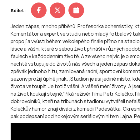
Sdílet:
Jeden zápas, mnoho příběhů. Profesorka bohemistiky, která
Komentátor a expert ve studiu nebo mladý fotbalový tal
propojí a vyústí během velkolepého finále přímo na stadio
lásce a vášni, které s sebou život přináší v různých podo
faulech v každodenním životě. A ze všeho nejvíc je o em
nechtě vstupuje do životů nás všech a jeden zápas dokáže
zpěvák jednoho hitu, zamilovaná radní, sportovní komentát
sezony prožijí úplně jinak. „Stadion je asi jediné místo, kde 
života vstoupit. Je totiž vášní. A vášeň mění životy. A js
na život koukají stejně,“ říká režisér filmu Petr Kolečko. 
dobrovolníků, kteří na tribunách stadionu vytvářeli nef
Kolečkův humor znají diváci z komedií Padesátka, Okresn
pak podepsaní pod hokejovým seriálovým hitem Lajna. Pet