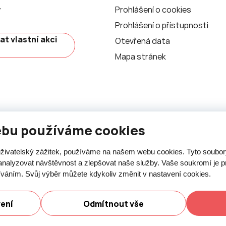
y
Prohlášení o cookies
Prohlášení o přístupnosti
at vlastní akci
Otevřená data
Mapa stránek
ebu používáme cookies
 uživatelský zážitek, používáme na našem webu cookies. Tyto soubo
analyzovat návštěvnost a zlepšovat naše služby. Vaše soukromí je pr
íváním. Svůj výběr můžete kdykoliv změnit v nastavení cookies.
ásti je umožněn pouze se souhlasem města Nový Jičín.
vení
Odmítnout vše