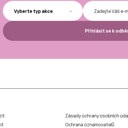
Přihlásit se k odb
zit
Zásady ochrany osobních úda
it
Ochrana oznamovatelů