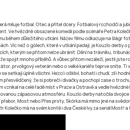
 miluje fotbal. Otec a přítel dcery. Fotbalový rozhodčí a jubi
ent. Ve hvězdně obsazené komedii podle scénáře Petra Kolečk
nu během důležitého utkání. Název filmu odkazuje na šlágr fotb
bách. Víc než o gólech, které v utkání padají, je Kouzlo derby 
ocích, kterým se přitom nelze ubránit. Dění na trávníku, trib
 spojit mnoho příběhů. A vůbec přitom nezáleží, jestli jste r
or, prvoligový veterán nebo o velké kariéře teprve sníte. Ti v
se setkají úplně všichni. Hezcí i oškliví, bohatí i chudí, zlí i hod
em přesvědčený, že si pobrečí i divačky a pochopí zase o trochu
Film vznikal na celé řadě míst v Praze a Ostravě a vedle hvězdné
alšovanou zápasovou atmosféru. Kouzlo derby natočila dvojice 
í přebor, Most nebo Přes prsty, Skórka má mimo jiné na svědo
r Kolečko má na svém kontě i dva České lvy za seriál Most! a 