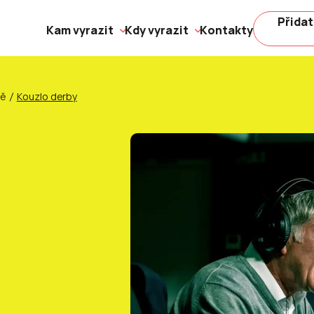
Přidat
Kam vyrazit
Kdy vyrazit
Kontakty
ně
Kouzlo derby