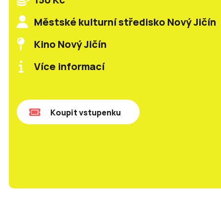
Městské kulturní středisko Nový Jičín
Kino Nový Jičín
Více informací
Koupit vstupenku