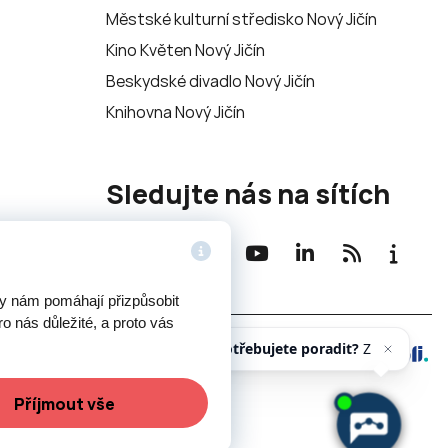
Městské kulturní středisko Nový Jičín
Kino Květen Nový Jičín
Beskydské divadlo Nový Jičín
Knihovna Nový Jičín
Sledujte nás na sítích
ry nám pomáhají přizpůsobit
o nás důležité, a proto vás
Potřebujete poradit?
Zeptejte
se našeho asistenta
Chettyh
Created by
Příjmout vše