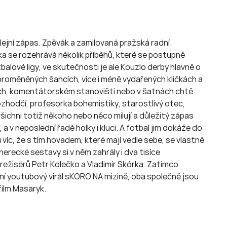
lejní zápas. Zpěvák a zamilovaná pražská radní.
a se rozehrává několik příběhů, které se postupně
alové ligy, ve skutečnosti je ale Kouzlo derby hlavně o
o proměněných šancích, více i méně vydařených kličkách a
unách, komentátorském stanovišti nebo v šatnách chtě
ozhodčí, profesorka bohemistiky, starostlivý otec,
šichni totiž někoho nebo něco milují a důležitý zápas
ní, a v neposlední řadě holky i kluci. A fotbal jim dokáže do
 víc, že s tím hovadem, které mají vedle sebe, se vlastně
 herecké sestavy si v něm zahrály i dva tisíce
režisérů Petr Kolečko a Vladimír Skórka. Zatímco
mí youtubový virál sKORO NA mizině, oba společně jsou
film Masaryk.