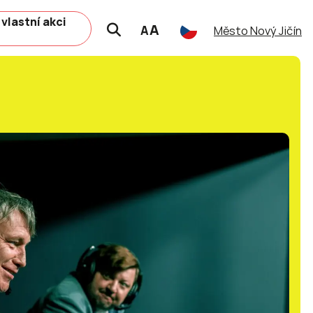
 vlastní akci
A
A
Město Nový Jičín