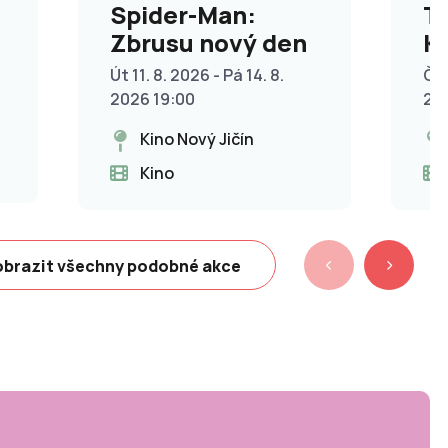
Spider-Man:
T
Zbrusu nový den
Kř
p
Út 11. 8. 2026 - Pá 14. 8.
Čt 
2026 19:00
20
Kino Nový Jičín
Kino
brazit všechny podobné akce