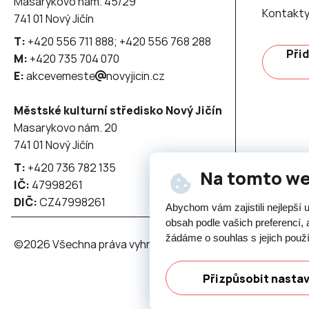
Masarykovo nám. 45/29
Kontakt
741 01 Nový Jičín
T:
+420 556 711 888; +420 556 768 288
Přid
M:
+420 735 704 070
E:
akcevemeste
novyjicin.cz
Městské kulturní středisko Nový Jičín
Masarykovo nám. 20
741 01 Nový Jičín
T:
+420 736 782 135
Na tomto w
IČ:
47998261
DIČ:
CZ47998261
Abychom vám zajistili nejlepší
obsah podle vašich preferencí, 
žádáme o souhlas s jejich použ
©2026 Všechna práva vyhrazena - použití obsahu či jeho č
Přizpůsobit nasta