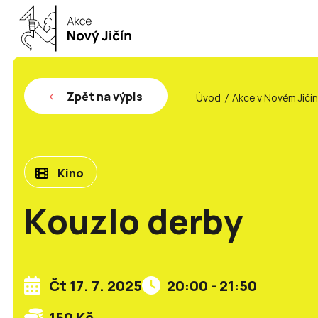
Zpět na výpis
Úvod
Akce v Novém Jičí
Kino
Kouzlo derby
Čt 17. 7. 2025
20:00 - 21:50
150 Kč