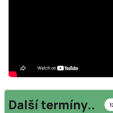
Další termíny..
1