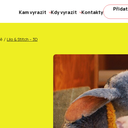
Přidat
Kam vyrazit
Kdy vyrazit
Kontakty
ně
Lilo & Stitch – 3D