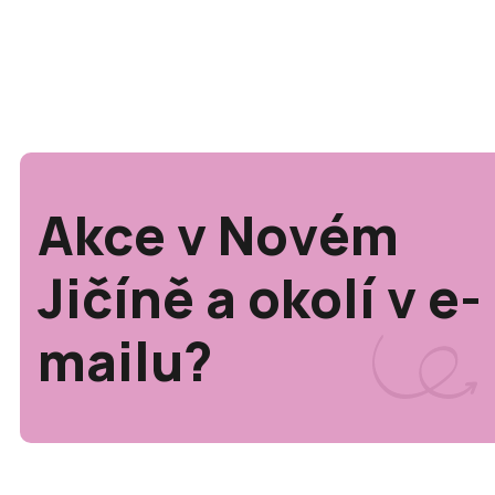
Akce v Novém
Jičíně a okolí v e-
mailu?