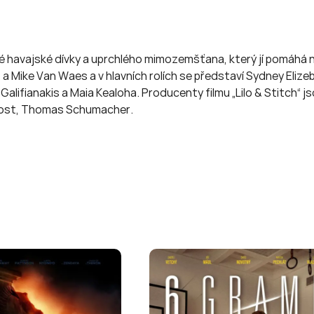
lé havajské dívky a uprchlého mimozemšťana, který jí pomáhá 
t a Mike Van Waes a v hlavních rolích se představí Sydney Eli
fianakis a Maia Kealoha. Producenty filmu „Lilo & Stitch“ jsou
ovost, Thomas Schumacher.