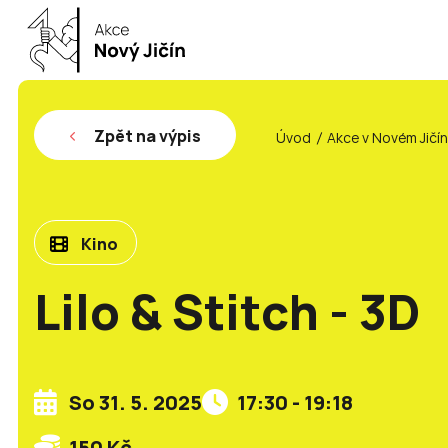
Zpět na výpis
Úvod
Akce v Novém Jičí
Kino
Lilo & Stitch - 3D
So 31. 5. 2025
17:30 - 19:18
150 Kč