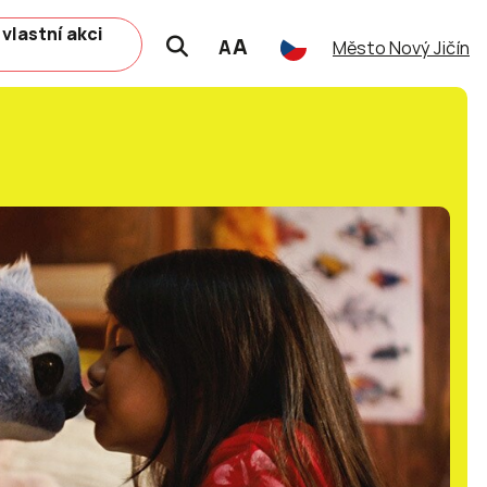
 vlastní akci
A
A
Město Nový Jičín