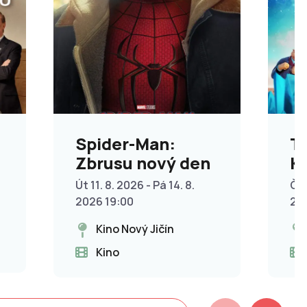
Spider-Man:
T
Zbrusu nový den
Kř
p
Út 11. 8. 2026 - Pá 14. 8.
Čt 
2026 19:00
20
Kino Nový Jičín
Kino