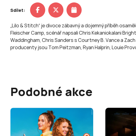
Sdílet:
„Lilo & Stitch“ je divoce zábavný a dojemný příběh osamě
Fleischer Camp, scénář napsali Chris Kekaniokalani Brigh
Waddingham, Chris Sanders s Courtney B. Vance a Zach Gali
producenty jsou Tom Peitzman, Ryan Halprin, Louie Pr
Podobné akce