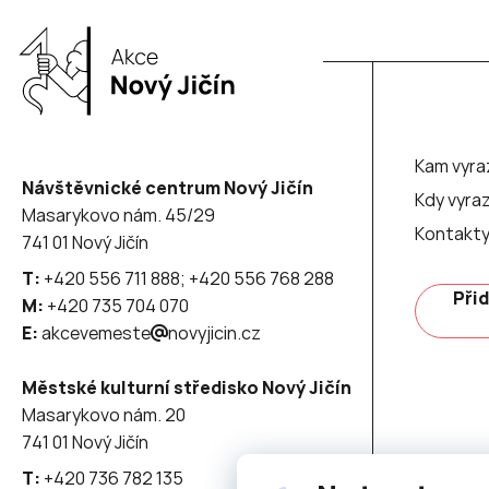
Kam vyra
Návštěvnické centrum Nový Jičín
Kdy vyraz
Masarykovo nám. 45/29
Kontakt
741 01 Nový Jičín
T:
+420 556 711 888; +420 556 768 288
Přid
M:
+420 735 704 070
E:
akcevemeste
novyjicin.cz
Městské kulturní středisko Nový Jičín
Masarykovo nám. 20
741 01 Nový Jičín
T:
+420 736 782 135