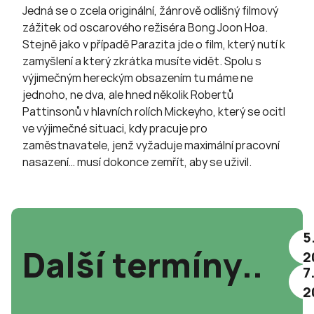
Jedná se o zcela originální, žánrově odlišný filmový
zážitek od oscarového režiséra Bong Joon Hoa.
Stejně jako v případě Parazita jde o film, který nutí k
zamyšlení a který zkrátka musíte vidět. Spolu s
výjimečným hereckým obsazením tu máme ne
jednoho, ne dva, ale hned několik Robertů
Pattinsonů v hlavních rolích Mickeyho, který se ocitl
ve výjimečné situaci, kdy pracuje pro
zaměstnavatele, jenž vyžaduje maximální pracovní
nasazení… musí dokonce zemřít, aby se uživil.
5
Další termíny..
2
7.
2