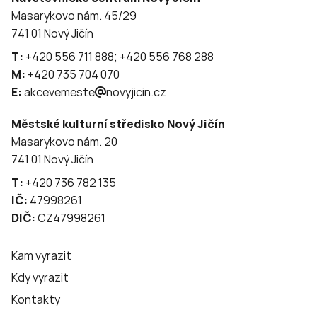
Masarykovo nám. 45/29
741 01 Nový Jičín
T:
+420 556 711 888; +420 556 768 288
M:
+420 735 704 070
E:
akcevemeste
novyjicin.cz
Městské kulturní středisko Nový Jičín
Masarykovo nám. 20
741 01 Nový Jičín
T:
+420 736 782 135
IČ:
47998261
DIČ:
CZ47998261
Kam vyrazit
Kdy vyrazit
Kontakty