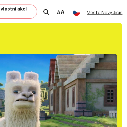
 vlastní akci
A
A
Město Nový Jičín