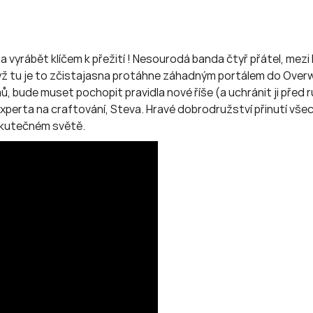
a vyrábět klíčem k přežití ! Nesourodá banda čtyř přátel, mezi
yž tu je to zčistajasna protáhne záhadným portálem do Overwo
ů, bude muset pochopit pravidla nové říše (a uchránit ji před r
rta na craftování, Steva. Hravé dobrodružství přinutí všech 
 skutečném světě.