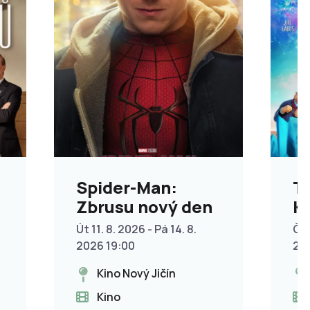
Spider-Man:
T
Zbrusu nový den
Kř
p
Út 11. 8. 2026 - Pá 14. 8.
Čt 
2026 19:00
20
Kino Nový Jičín
Kino