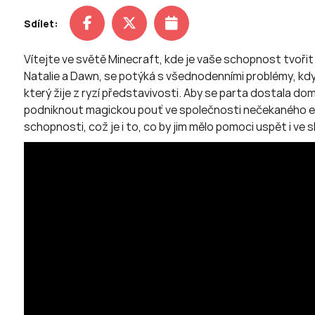
Sdílet:
Vítejte ve světě Minecraft, kde je vaše schopnost tvořit 
Natalie a Dawn, se potýká s všednodenními problémy, kd
který žije z ryzí představivosti. Aby se parta dostala dom
podniknout magickou pouť ve společnosti nečekaného expe
schopnosti, což je i to, co by jim mělo pomoci uspět i ve