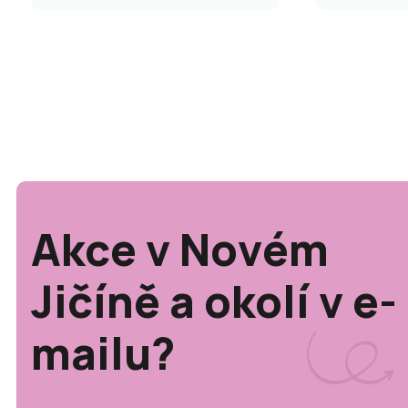
Akce v Novém
Jičíně a okolí v e-
mailu?