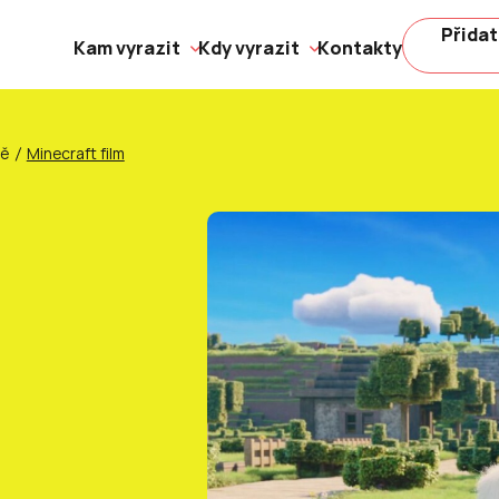
Přidat
Kam vyrazit
Kdy vyrazit
Kontakty
ně
Minecraft film