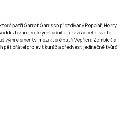
 které patří Garret Garrison přezdívaný Popelář, Henry,
rldu: bizarního, krychloidního a zázračného světa,
ušivými elementy, mezi které patří Vepříci a Zombíci) a
pět přátel projevit kuráž a předvést jedinečné tvůrčí