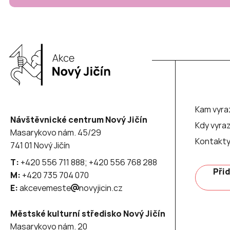
Kam vyra
Návštěvnické centrum Nový Jičín
Kdy vyraz
Masarykovo nám. 45/29
Kontakt
741 01 Nový Jičín
T:
+420 556 711 888; +420 556 768 288
Přid
M:
+420 735 704 070
E:
akcevemeste
novyjicin.cz
Městské kulturní středisko Nový Jičín
Masarykovo nám. 20