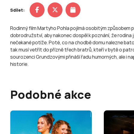
Sdílet:
Rodinný film Martyho Pohla pojímá osobitým způsobem př
dobrodružství, aby nakonec dospěl k poznání, že rodina j
nečekané potíže. Poté, co na chodbě domu nalezne batoh a
tak musí vetřít do přízně třech bratrů, kteří v bytě o pat
sourozenci Grundzovými přináší řadu humorných, ale i nap
historie.
Podobné akce