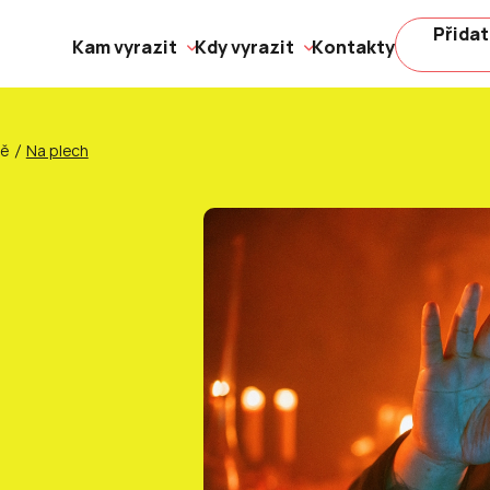
Přidat
Kam vyrazit
Kdy vyrazit
Kontakty
ně
Na plech