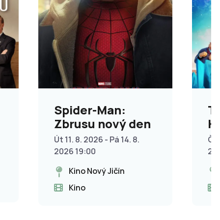
Spider-Man:
T
Zbrusu nový den
Kř
p
Út 11. 8. 2026 - Pá 14. 8.
Čt 
2026 19:00
20
Kino Nový Jičín
Kino