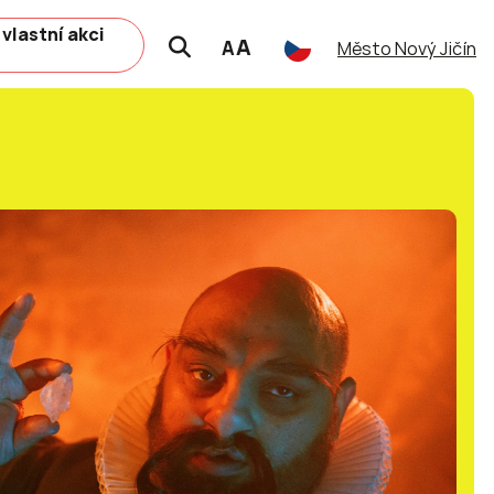
 vlastní akci
A
A
Město Nový Jičín