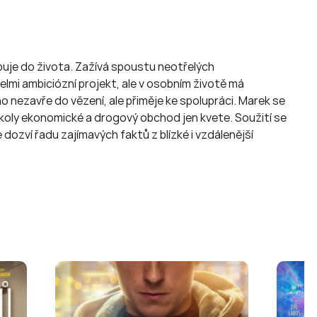
uje do života. Zažívá spoustu neotřelých
lmi ambiciózní projekt, ale v osobním životě má
 nezavře do vězení, ale přiměje ke spolupráci. Marek se
é školy ekonomické a drogový obchod jen kvete. Soužití se
ozví řadu zajímavých faktů z blízké i vzdálenější