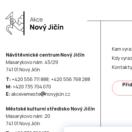
Kam vyra
Návštěvnické centrum Nový Jičín
Kdy vyraz
Masarykovo nám. 45/29
Kontakt
741 01 Nový Jičín
T:
+420 556 711 888; +420 556 768 288
Přid
M:
+420 735 704 070
E:
akcevemeste
novyjicin.cz
Městské kulturní středisko Nový Jičín
Masarykovo nám. 20
741 01 Nový Jičín