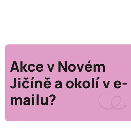
Akce v Novém
Jičíně a okolí v e-
mailu?