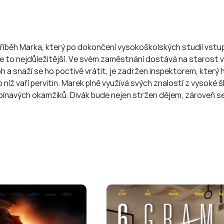
íběh Marka, který po dokončení vysokoškolských studií vstup
e to nejdůležitější. Ve svém zaměstnání dostává na starost ve
 snaží se ho poctivě vrátit, je zadržen inspektorem, který ho
ro níž vaří pervitin. Marek plně využívá svých znalostí z vysok
ínavých okamžiků. Divák bude nejen stržen dějem, zároveň se d