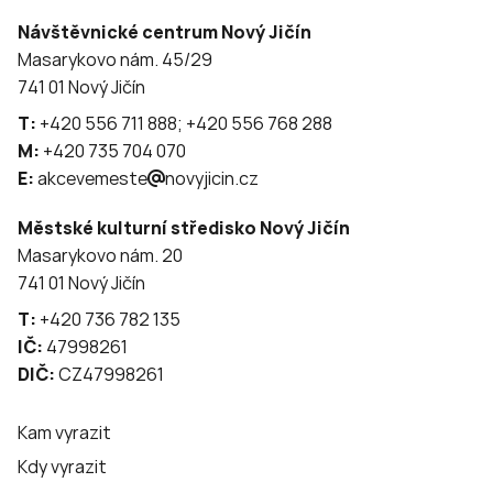
Návštěvnické centrum Nový Jičín
Masarykovo nám. 45/29
741 01 Nový Jičín
T:
+420 556 711 888; +420 556 768 288
M:
+420 735 704 070
E:
akcevemeste
novyjicin.cz
Městské kulturní středisko Nový Jičín
Masarykovo nám. 20
741 01 Nový Jičín
T:
+420 736 782 135
IČ:
47998261
DIČ:
CZ47998261
Kam vyrazit
Kdy vyrazit