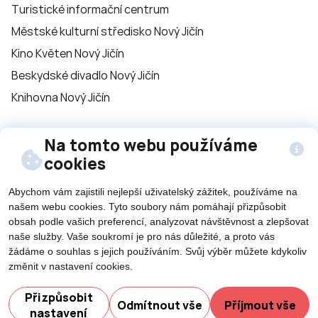
Turistické informační centrum
Městské kulturní středisko Nový Jičín
Kino Květen Nový Jičín
Beskydské divadlo Nový Jičín
Knihovna Nový Jičín
Na tomto webu používáme
Sledujte nás na
cookies
sítích
Abychom vám zajistili nejlepší uživatelský zážitek, používáme na
našem webu cookies. Tyto soubory nám pomáhají přizpůsobit
obsah podle vašich preferencí, analyzovat návštěvnost a zlepšovat
naše služby. Vaše soukromí je pro nás důležité, a proto vás
žádáme o souhlas s jejich používáním. Svůj výběr můžete kdykoliv
změnit v nastavení cookies.
©2026 Všechna práva vyhrazena - použití obsahu či
Potřebujete poradit?
jeho části je umožněn pouze se souhlasem města Nový
Přizpůsobit
Odmítnout vše
Příjmout vše
nastavení
Jičín.