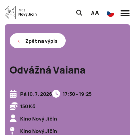
A
A
Zpět na výpis
Odvážná Vaiana
Pá 10. 7. 2026
17:30 - 19:25
150 Kč
Kino Nový Jičín
Kino Nový Jičín