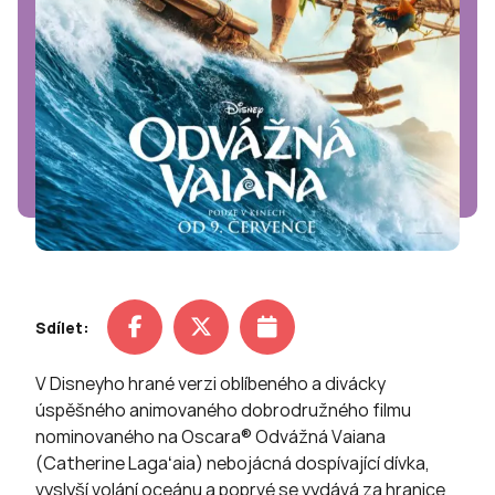
Sdílet:
V Disneyho hrané verzi oblíbeného a divácky
úspěšného animovaného dobrodružného filmu
nominovaného na Oscara® Odvážná Vaiana
(Catherine Lagaʻaia) nebojácná dospívající dívka,
vyslyší volání oceánu a poprvé se vydává za hranice