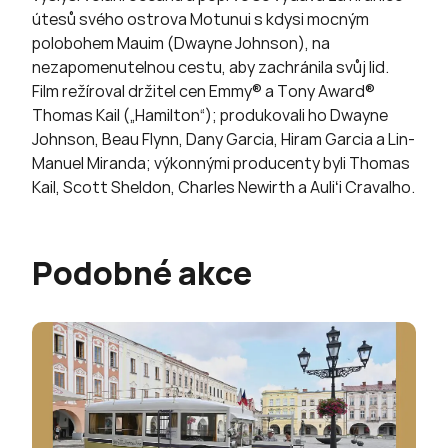
útesů svého ostrova Motunui s kdysi mocným
polobohem Mauim (Dwayne Johnson), na
nezapomenutelnou cestu, aby zachránila svůj lid.
Film režíroval držitel cen Emmy® a Tony Award®
Thomas Kail („Hamilton“); produkovali ho Dwayne
Johnson, Beau Flynn, Dany Garcia, Hiram Garcia a Lin-
Manuel Miranda; výkonnými producenty byli Thomas
Kail, Scott Sheldon, Charles Newirth a Auliʻi Cravalho.
Podobné akce