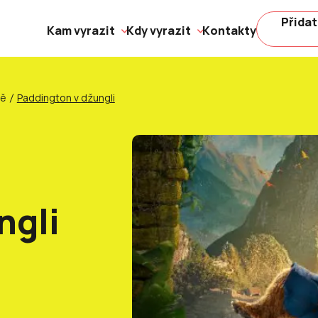
Přidat
Kam vyrazit
Kdy vyrazit
Kontakty
ně
Paddington v džungli
ngli