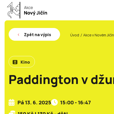
Zpět na výpis
Úvod
Akce v Novém Jičí
Kino
Paddington v džu
Pá 13. 6. 2025
15:00 - 16:47
150 Kč | 130 Kč - děti