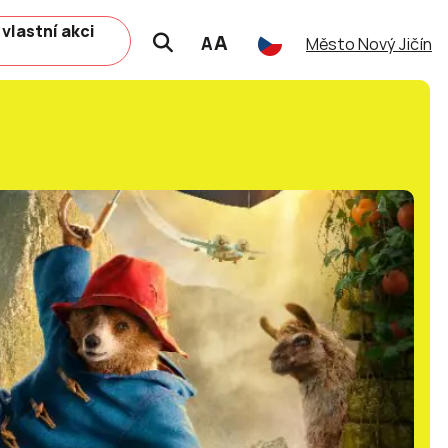
 vlastní akci
A
A
Město Nový Jičín