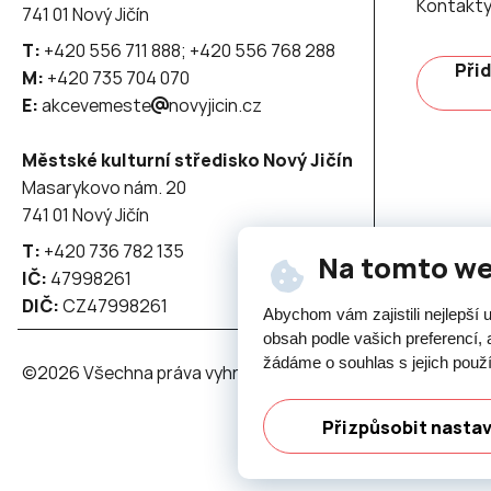
Kontakt
741 01 Nový Jičín
T:
+420 556 711 888; +420 556 768 288
Přid
M:
+420 735 704 070
E:
akcevemeste
novyjicin.cz
Městské kulturní středisko Nový Jičín
Masarykovo nám. 20
741 01 Nový Jičín
T:
+420 736 782 135
Na tomto w
IČ:
47998261
DIČ:
CZ47998261
Abychom vám zajistili nejlepší
obsah podle vašich preferencí, 
žádáme o souhlas s jejich použ
©2026 Všechna práva vyhrazena - použití obsahu či jeho č
Přizpůsobit nasta