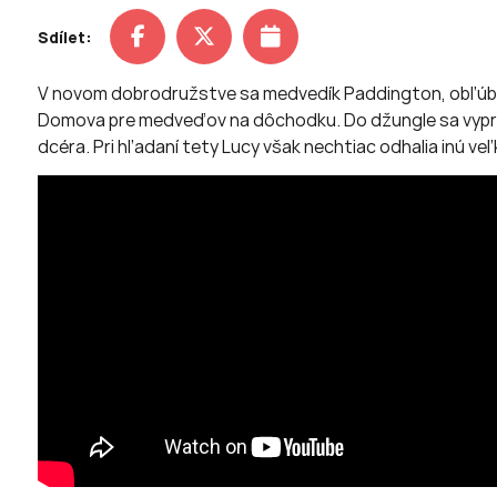
Sdílet:
V novom dobrodružstve sa medvedík Paddington, obľúbený
Domova pre medveďov na dôchodku. Do džungle sa vypraví
dcéra. Pri hľadaní tety Lucy však nechtiac odhalia inú v