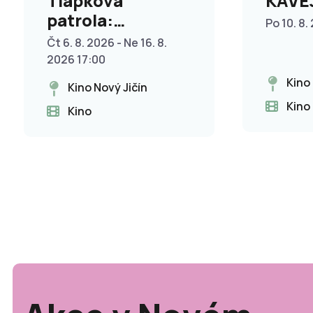
Tlapková
KAVEJ
patrola:
Po 10. 8.
Dinosauří film
Čt 6. 8. 2026 - Ne 16. 8.
2026 17:00
Kino
Kino Nový Jičín
Kino
Kino