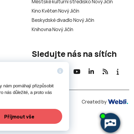
Městské kulturní středisko Nový Jičín
Kino Květen Nový Jičín
Beskydské divadlo Nový Jičín
Knihovna Nový Jičín
Sledujte nás na sítích
ry nám pomáhají přizpůsobit
o nás důležité, a proto vás
Potřebujete poradit?
Zeptejte
se naše
Created by
Příjmout vše