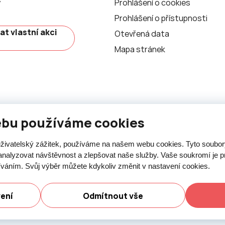
y
Prohlášení o cookies
Prohlášení o přístupnosti
at vlastní akci
Otevřená data
Mapa stránek
ebu používáme cookies
 uživatelský zážitek, používáme na našem webu cookies. Tyto soubo
analyzovat návštěvnost a zlepšovat naše služby. Vaše soukromí je pr
íváním. Svůj výběr můžete kdykoliv změnit v nastavení cookies.
ásti je umožněn pouze se souhlasem města Nový Jičín.
vení
Odmítnout vše