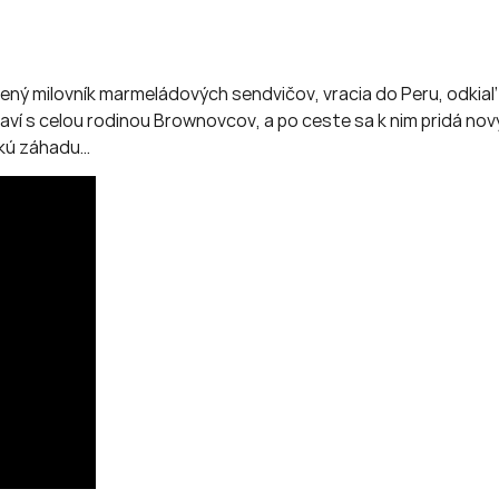
 milovník marmeládových sendvičov, vracia do Peru, odkiaľ p
 s celou rodinou Brownovcov, a po ceste sa k nim pridá nový 
eľkú záhadu…