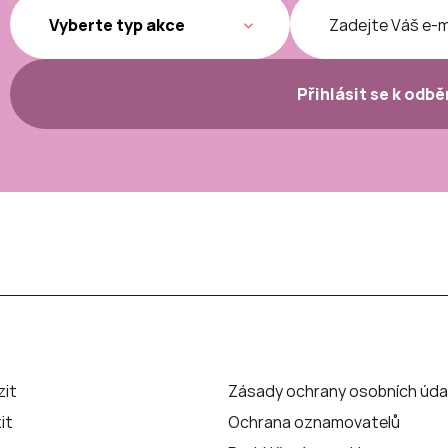
Přihlásit se k odb
zit
Zásady ochrany osobních úda
it
Ochrana oznamovatelů