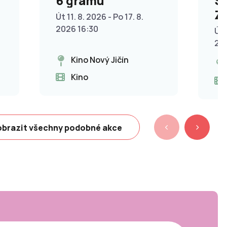
6 gramů
S
Z
Út 11. 8. 2026 - Po 17. 8.
2026 16:30
Út 
20
Kino Nový Jičín
Kino
brazit všechny podobné akce