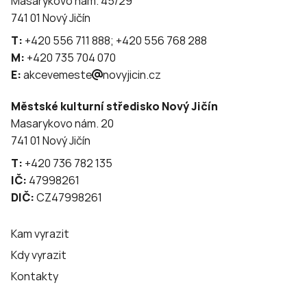
Masarykovo nám. 45/29
741 01 Nový Jičín
T:
+420 556 711 888; +420 556 768 288
M:
+420 735 704 070
E:
akcevemeste
novyjicin.cz
Městské kulturní středisko Nový Jičín
Masarykovo nám. 20
741 01 Nový Jičín
T:
+420 736 782 135
IČ:
47998261
DIČ:
CZ47998261
Kam vyrazit
Kdy vyrazit
Kontakty