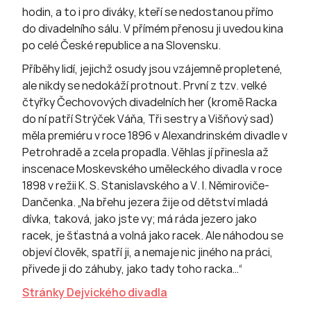
hodin, a to i pro diváky, kteří se nedostanou přímo
do divadelního sálu. V přímém přenosu ji uvedou kina
po celé České republice a na Slovensku.
Příběhy lidí, jejichž osudy jsou vzájemně propletené,
ale nikdy se nedokáží protnout. První z tzv. velké
čtyřky Čechovových divadelních her (kromě Racka
do ní patří Strýček Váňa, Tři sestry a Višňový sad)
měla premiéru v roce 1896 v Alexandrinském divadle v
Petrohradě a zcela propadla. Věhlas jí přinesla až
inscenace Moskevského uměleckého divadla v roce
1898 v režii K. S. Stanislavského a V. I. Němiroviče-
Dančenka. „Na břehu jezera žije od dětství mladá
dívka, taková, jako jste vy; má ráda jezero jako
racek, je šťastná a volná jako racek. Ale náhodou se
objeví člověk, spatří ji, a nemaje nic jiného na práci,
přivede ji do záhuby, jako tady toho racka…“
Stránky Dejvického divadla