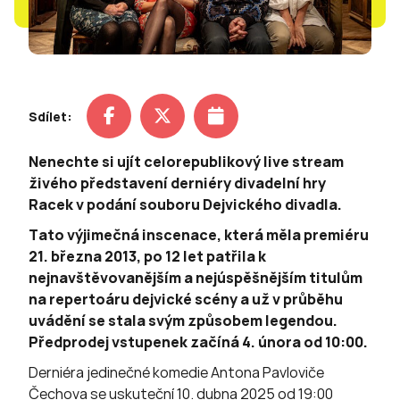
Sdílet:
Nenechte si ujít celorepublikový live stream
živého představení derniéry divadelní hry
Racek v podání souboru Dejvického divadla.
Tato výjimečná inscenace, která měla premiéru
21. března 2013, po 12 let patřila k
nejnavštěvovanějším a nejúspěšnějším titulům
na repertoáru dejvické scény a už v průběhu
uvádění se stala svým způsobem legendou.
Předprodej vstupenek začíná 4. února od 10:00.
Derniéra jedinečné komedie Antona Pavloviče
Čechova se uskuteční 10. dubna 2025 od 19:00