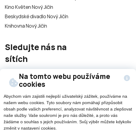
Kino Květen Nový Jičín
Beskydské divadlo Nový Jičín
Knihovna Nový Jičín
Sledujte nás na
sítích
Na tomto webu používáme
cookies
Abychom vám zajistili nejlepší uživatelský zážitek, používáme na
©2026 Všechna práva vyhrazena - použití obsahu či
našem webu cookies. Tyto soubory nám pomáhají přizpůsobit
obsah podle vašich preferencí, analyzovat návštěvnost a zlepšovat
jeho části je umožněn pouze se souhlasem města Nový
naše služby. Vaše soukromí je pro nás důležité, a proto vás
Jičín.
žádáme o souhlas s jejich používáním. Svůj výběr můžete kdykoliv
Created by
změnit v nastavení cookies.
Potřebujete poradit?
Zeptejte se našeho