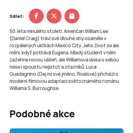
Sdílet:
50. léta minulého století. Američan William Lee
(Daniel Craig) tráví své dlouhé dny osaměle v
rozpálených uličkách Mexico City. Jeho život se ale
mění, když potkává Eugena. Mladý student v něm
zažehne novou vášeň, ale Williamova láska s sebou
nese i spoustu nejistot a otazníků. Luca
Guadagnino (Dej mi své jméno, Rivalové) přichází s
moderní filmovou adaptaci světoznámého románu
Williama S. Burroughse.
Podobné akce