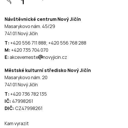
Návštěvnické centrum Nový Jičín
Masarykovo nám. 45/29
741 01 Nový Jičín
T:
+420 556 711 888; +420 556 768 288
M:
+420 735 704 070
E:
akcevemeste
novyjicin.cz
Městské kulturní středisko Nový Jičín
Masarykovo nám. 20
741 01 Nový Jičín
T:
+420 736 782 135
IČ:
47998261
DIČ:
CZ47998261
Kam vyrazit