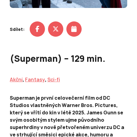
Sdílet:
(Superman) – 129 min.
Akční
,
Fantasy
,
Sci-fi
Superman je první celovečerní film od DC
Studios vlastněných Warner Bros. Pictures,
který se vřítí do kin v létě 2025. James Gunn se
svým osobitým stylem ujme původního
superhrdiny v nově přetvořeném univerzu DC a
ve strhující směsici epické akce, humoru a