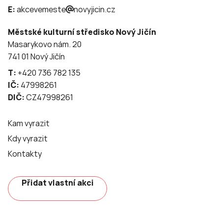
E:
akcevemeste
novyjicin.cz
Městské kulturní středisko Nový Jičín
Masarykovo nám. 20
741 01 Nový Jičín
T:
+420 736 782 135
IČ:
47998261
DIČ:
CZ47998261
Kam vyrazit
Kdy vyrazit
Kontakty
Přidat vlastní akci