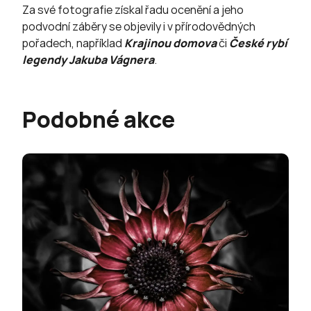
Za své fotografie získal řadu ocenění a jeho
podvodní záběry se objevily i v přírodovědných
pořadech, například
Krajinou domova
či
Česk
é rybí
legendy Jakuba Vágnera
.
Podobné akce