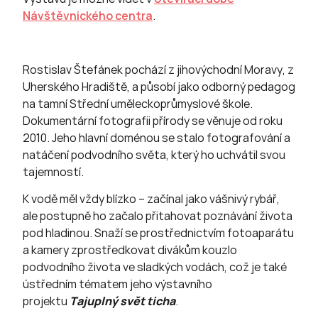
Návštěvnického centra
.
Rostislav Štefánek pochází z jihovýchodní Moravy, z
Uherského Hradiště, a působí jako odborný pedagog
na tamní Střední uměleckoprůmyslové škole.
Dokumentární fotografii přírody se věnuje od roku
2010. Jeho hlavní doménou se stalo fotografování a
natáčení podvodního světa, který ho uchvátil svou
tajemností.
K vodě měl vždy blízko – začínal jako vášnivý rybář,
ale postupně ho začalo přitahovat poznávání života
pod hladinou. Snaží se prostřednictvím fotoaparátu
a kamery zprostředkovat divákům kouzlo
podvodního života ve sladkých vodách, což je také
ústředním tématem jeho výstavního
projektu
Tajuplný sv
ět ticha
.