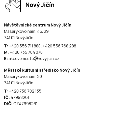
Návštěvnické centrum Nový Jičín
Masarykovo nám. 45/29
741 01 Nový Jičín
T:
+420 556 711 888; +420 556 768 288
M:
+420 735 704 070
E:
akcevemeste
novyjicin.cz
Městské kulturní středisko Nový Jičín
Masarykovo nám. 20
741 01 Nový Jičín
T:
+420 736 782 135
IČ:
47998261
DIČ:
CZ47998261