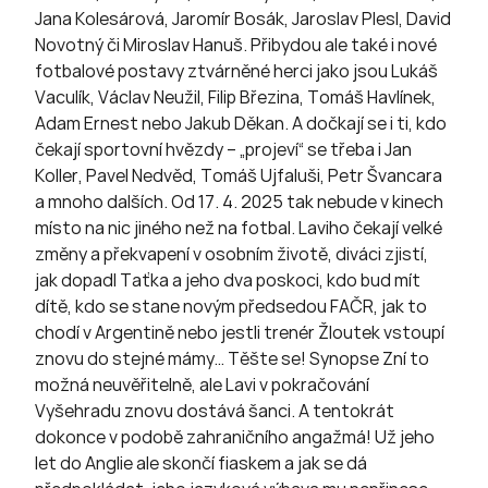
Jana Kolesárová, Jaromír Bosák, Jaroslav Plesl, David
Novotný či Miroslav Hanuš. Přibydou ale také i nové
fotbalové postavy ztvárněné herci jako jsou Lukáš
Vaculík, Václav Neužil, Filip Březina, Tomáš Havlínek,
Adam Ernest nebo Jakub Děkan. A dočkají se i ti, kdo
čekají sportovní hvězdy – „projeví“ se třeba i Jan
Koller, Pavel Nedvěd, Tomáš Ujfaluši, Petr Švancara
a mnoho dalších. Od 17. 4. 2025 tak nebude v kinech
místo na nic jiného než na fotbal. Laviho čekají velké
změny a překvapení v osobním životě, diváci zjistí,
jak dopadl Taťka a jeho dva poskoci, kdo bud mít
dítě, kdo se stane novým předsedou FAČR, jak to
chodí v Argentině nebo jestli trenér Žloutek vstoupí
znovu do stejné mámy… Těšte se! Synopse Zní to
možná neuvěřitelně, ale Lavi v pokračování
Vyšehradu znovu dostává šanci. A tentokrát
dokonce v podobě zahraničního angažmá! Už jeho
let do Anglie ale skončí fiaskem a jak se dá