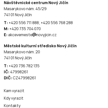
Návštěvnické centrum Nový Jičín
Masarykovo nám. 45/29
741 01 Nový Jičín
T:
+420 556 711 888; +420 556 768 288
M:
+420 735 704 070
E:
akcevemeste
novyjicin.cz
Městské kulturní středisko Nový Jičín
Masarykovo nám. 20
741 01 Nový Jičín
T:
+420 736 782 135
IČ:
47998261
DIČ:
CZ47998261
Kam vyrazit
Kdy vyrazit
Kontakty