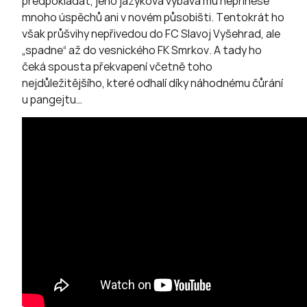
předpokládat, jeho jazyková výbava mu nepřinese
mnoho úspěchů ani v novém působišti. Tentokrát ho
však průšvihy nepřivedou do FC Slavoj Vyšehrad, ale
„spadne“ až do vesnického FK Smrkov. A tady ho
čeká spousta překvapení včetně toho
nejdůležitějšího, které odhalí díky náhodnému čůrání
u pangejtu…