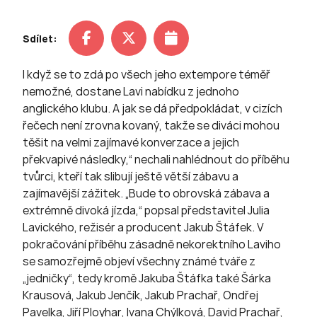
Sdílet:
I když se to zdá po všech jeho extempore téměř
nemožné, dostane Lavi nabídku z jednoho
anglického klubu. A jak se dá předpokládat, v cizích
řečech není zrovna kovaný, takže se diváci mohou
těšit na velmi zajímavé konverzace a jejich
překvapivé následky,“ nechali nahlédnout do příběhu
tvůrci, kteří tak slibují ještě větší zábavu a
zajímavější zážitek. „Bude to obrovská zábava a
extrémně divoká jízda,“ popsal představitel Julia
Lavického, režisér a producent Jakub Štáfek. V
pokračování příběhu zásadně nekorektního Laviho
se samozřejmě objeví všechny známé tváře z
„jedničky“, tedy kromě Jakuba Štáfka také Šárka
Krausová, Jakub Jenčík, Jakub Prachař, Ondřej
Pavelka, Jiří Ployhar, Ivana Chýlková, David Prachař,