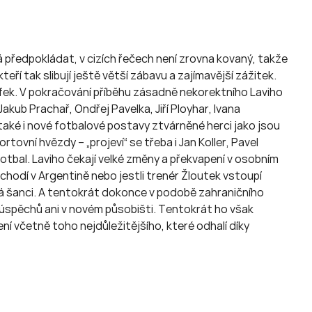
 předpokládat, v cizích řečech není zrovna kovaný, takže
eří tak slibují ještě větší zábavu a zajímavější zážitek.
áfek. V pokračování příběhu zásadně nekorektního Laviho
kub Prachař, Ondřej Pavelka, Jiří Ployhar, Ivana
 také i nové fotbalové postavy ztvárněné herci jako jsou
rtovní hvězdy – „projeví“ se třeba i Jan Koller, Pavel
otbal. Laviho čekají velké změny a překvapení v osobním
 chodí v Argentině nebo jestli trenér Žloutek vstoupí
á šanci. A tentokrát dokonce v podobě zahraničního
 úspěchů ani v novém působišti. Tentokrát ho však
í včetně toho nejdůležitějšího, které odhalí díky