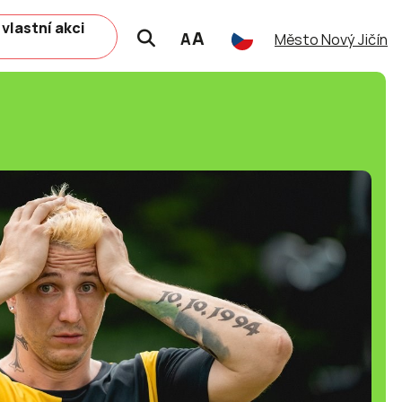
 vlastní akci
A
A
Město Nový Jičín