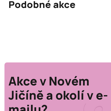
Podobné akce
Akce v Novém
Jičíně a okolí v e-
mailu?