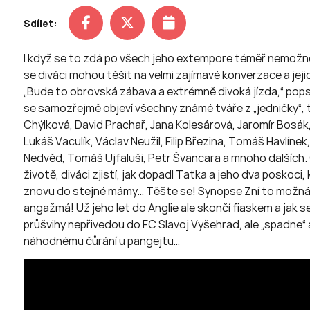
Sdílet:
I když se to zdá po všech jeho extempore téměř nemožné,
se diváci mohou těšit na velmi zajímavé konverzace a jejic
„Bude to obrovská zábava a extrémně divoká jízda,“ pops
se samozřejmě objeví všechny známé tváře z „jedničky“, t
Chýlková, David Prachař, Jana Kolesárová, Jaromír Bosák,
Lukáš Vaculík, Václav Neužil, Filip Březina, Tomáš Havlínek
Nedvěd, Tomáš Ujfaluši, Petr Švancara a mnoho dalších. O
životě, diváci zjistí, jak dopadl Taťka a jeho dva poskoc
znovu do stejné mámy… Těšte se! Synopse Zní to možná 
angažmá! Už jeho let do Anglie ale skončí fiaskem a jak
průšvihy nepřivedou do FC Slavoj Vyšehrad, ale „spadne“
náhodnému čůrání u pangejtu…