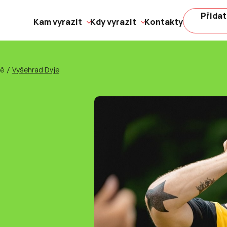
Přidat
Kam vyrazit
Kdy vyrazit
Kontakty
ně
Vyšehrad Dvje