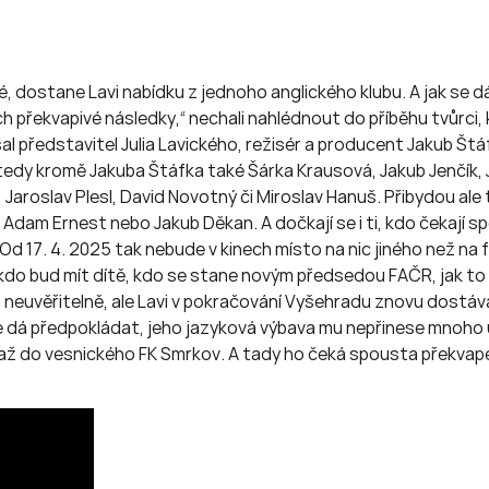
 dostane Lavi nabídku z jednoho anglického klubu. A jak se dá
h překvapivé následky,“ nechali nahlédnout do příběhu tvůrci, kt
al představitel Julia Lavického, režisér a producent Jakub Št
edy kromě Jakuba Štáfka také Šárka Krausová, Jakub Jenčík, Ja
 Jaroslav Plesl, David Novotný či Miroslav Hanuš. Přibydou ale
, Adam Ernest nebo Jakub Děkan. A dočkají se i ti, kdo čekají spo
d 17. 4. 2025 tak nebude v kinech místo na nic jiného než na f
i, kdo bud mít dítě, kdo se stane novým předsedou FAČR, jak to
neuvěřitelně, ale Lavi v pokračování Vyšehradu znovu dostáv
 se dá předpokládat, jeho jazyková výbava mu nepřinese mnoho
 až do vesnického FK Smrkov. A tady ho čeká spousta překvapen