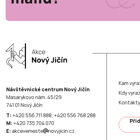
Kam vyra
Návštěvnické centrum Nový Jičín
Kdy vyraz
Masarykovo nám. 45/29
Kontakt
741 01 Nový Jičín
T:
+420 556 711 888; +420 556 768 288
Přid
M:
+420 735 704 070
E:
akcevemeste
novyjicin.cz