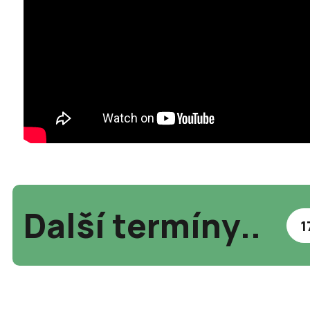
Další termíny..
1