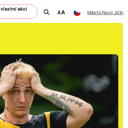
 vlastní akci
A
A
Město Nový Jičín