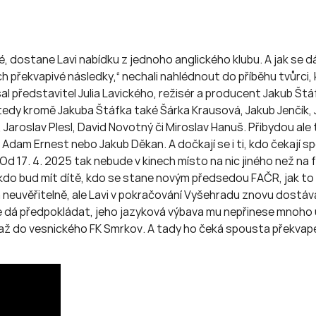
 dostane Lavi nabídku z jednoho anglického klubu. A jak se dá
h překvapivé následky,“ nechali nahlédnout do příběhu tvůrci, kt
al představitel Julia Lavického, režisér a producent Jakub Št
edy kromě Jakuba Štáfka také Šárka Krausová, Jakub Jenčík, Ja
 Jaroslav Plesl, David Novotný či Miroslav Hanuš. Přibydou ale
, Adam Ernest nebo Jakub Děkan. A dočkají se i ti, kdo čekají spo
d 17. 4. 2025 tak nebude v kinech místo na nic jiného než na f
i, kdo bud mít dítě, kdo se stane novým předsedou FAČR, jak to
neuvěřitelně, ale Lavi v pokračování Vyšehradu znovu dostáv
 se dá předpokládat, jeho jazyková výbava mu nepřinese mnoho
 až do vesnického FK Smrkov. A tady ho čeká spousta překvapen