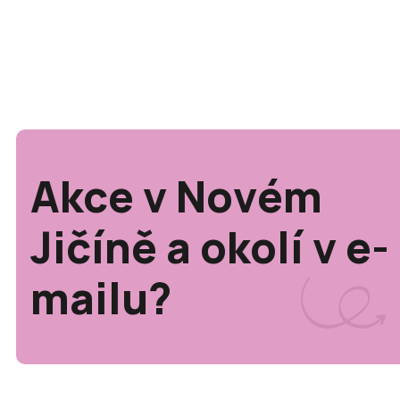
Akce v Novém
Jičíně a okolí v e-
mailu?