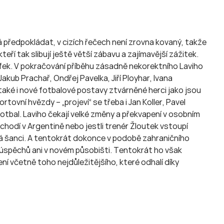
 předpokládat, v cizích řečech není zrovna kovaný, takže
eří tak slibují ještě větší zábavu a zajímavější zážitek.
áfek. V pokračování příběhu zásadně nekorektního Laviho
kub Prachař, Ondřej Pavelka, Jiří Ployhar, Ivana
 také i nové fotbalové postavy ztvárněné herci jako jsou
rtovní hvězdy – „projeví“ se třeba i Jan Koller, Pavel
otbal. Laviho čekají velké změny a překvapení v osobním
 chodí v Argentině nebo jestli trenér Žloutek vstoupí
á šanci. A tentokrát dokonce v podobě zahraničního
 úspěchů ani v novém působišti. Tentokrát ho však
í včetně toho nejdůležitějšího, které odhalí díky