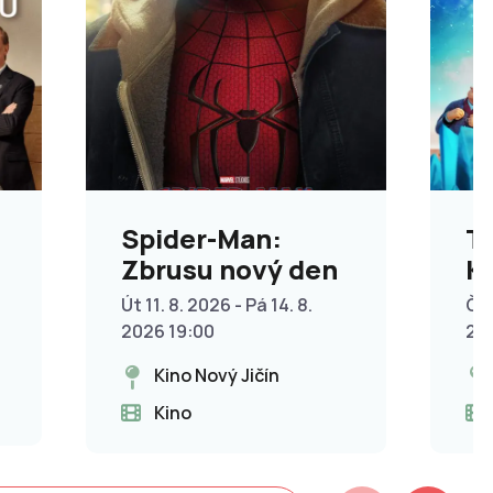
Spider-Man:
T
Zbrusu nový den
Kř
p
Út 11. 8. 2026 - Pá 14. 8.
Čt 
2026 19:00
20
Kino Nový Jičín
Kino