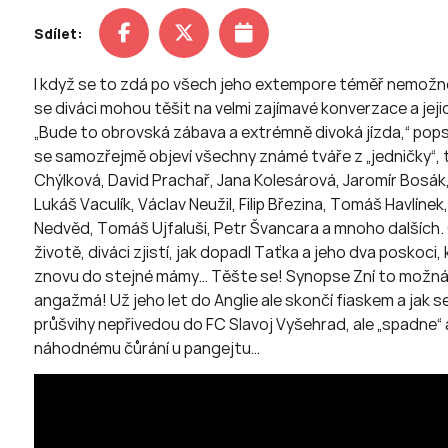
Sdílet:
I když se to zdá po všech jeho extempore téměř nemožné,
se diváci mohou těšit na velmi zajímavé konverzace a jejic
„Bude to obrovská zábava a extrémně divoká jízda,“ pops
se samozřejmě objeví všechny známé tváře z „jedničky“, t
Chýlková, David Prachař, Jana Kolesárová, Jaromír Bosák,
Lukáš Vaculík, Václav Neužil, Filip Březina, Tomáš Havlínek
Nedvěd, Tomáš Ujfaluši, Petr Švancara a mnoho dalších. O
životě, diváci zjistí, jak dopadl Taťka a jeho dva poskoc
znovu do stejné mámy… Těšte se! Synopse Zní to možná 
angažmá! Už jeho let do Anglie ale skončí fiaskem a jak
průšvihy nepřivedou do FC Slavoj Vyšehrad, ale „spadne“
náhodnému čůrání u pangejtu…