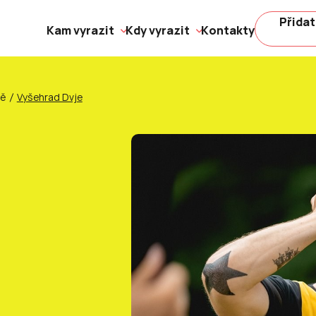
Přidat
Kam vyrazit
Kdy vyrazit
Kontakty
ně
Vyšehrad Dvje