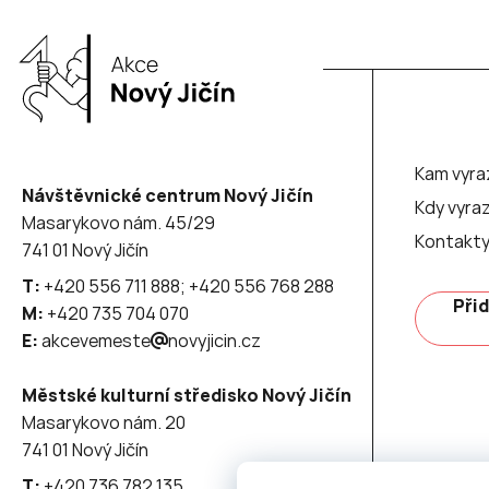
Kam vyra
Návštěvnické centrum Nový Jičín
Kdy vyraz
Masarykovo nám. 45/29
Kontakt
741 01 Nový Jičín
T:
+420 556 711 888; +420 556 768 288
Přid
M:
+420 735 704 070
E:
akcevemeste
novyjicin.cz
Městské kulturní středisko Nový Jičín
Masarykovo nám. 20
741 01 Nový Jičín
T:
+420 736 782 135