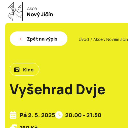
Zpět na výpis
Úvod
Akce v Novém Jičí
Kino
Vyšehrad Dvje
Pá 2. 5. 2025
20:00 - 21:50
160 Kč