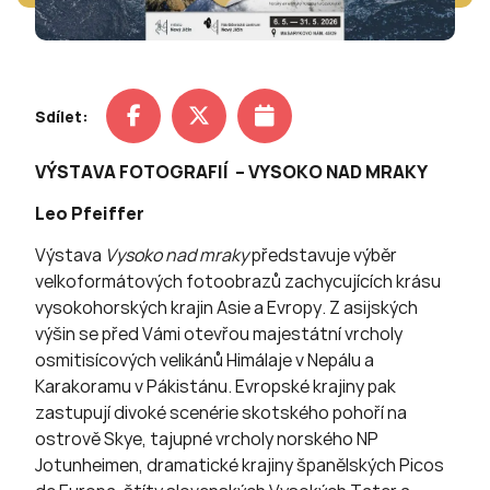
Sdílet:
VÝSTAVA FOTOGRAFIÍ –
VYSOKO NAD MRAKY
Leo Pfeiffer
Výstava
Vysoko nad mraky
představuje výběr
velkoformátových fotoobrazů zachycujících krásu
vysokohorských krajin Asie a Evropy. Z asijských
výšin se před Vámi otevřou majestátní vrcholy
osmitisícových velikánů Himálaje v Nepálu a
Karakoramu v Pákistánu. Evropské krajiny pak
zastupují divoké scenérie skotského pohoří na
ostrově Skye, tajupné vrcholy norského NP
Jotunheimen, dramatické krajiny španělských Picos