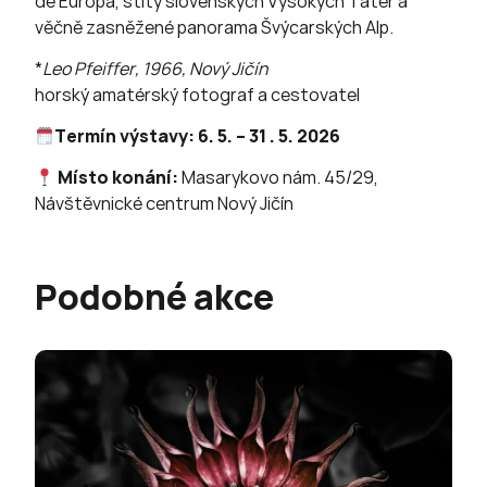
de Europa, štíty slovenských Vysokých Tater a
věčně zasněžené panorama Švýcarských Alp.
*
Leo Pfeiffer, 1966, Nový Jičín
horský amatérský fotograf a cestovatel
Termín výstavy:
6. 5. – 31 . 5. 2026
Místo konání:
Masarykovo nám. 45/29,
Návštěvnické centrum Nový Jičín
Podobné akce