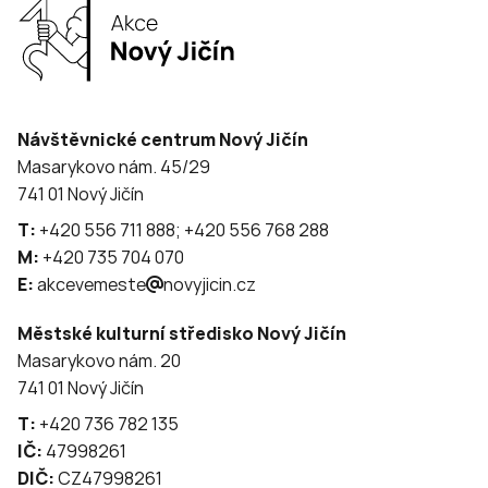
Návštěvnické centrum Nový Jičín
Masarykovo nám. 45/29
741 01 Nový Jičín
T:
+420 556 711 888; +420 556 768 288
M:
+420 735 704 070
E:
akcevemeste
novyjicin.cz
Městské kulturní středisko Nový Jičín
Masarykovo nám. 20
741 01 Nový Jičín
T:
+420 736 782 135
IČ:
47998261
DIČ:
CZ47998261