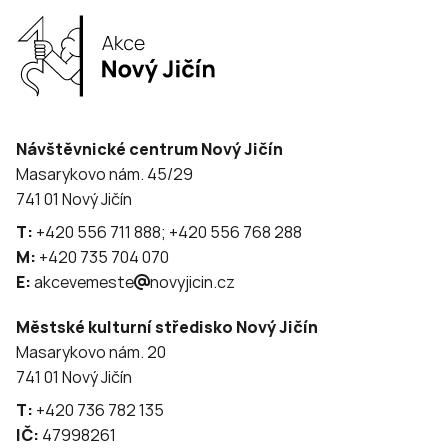
Návštěvnické centrum Nový Jičín
Masarykovo nám. 45/29
741 01 Nový Jičín
T:
+420 556 711 888; +420 556 768 288
M:
+420 735 704 070
E:
akcevemeste
novyjicin.cz
Městské kulturní středisko Nový Jičín
Masarykovo nám. 20
741 01 Nový Jičín
T:
+420 736 782 135
IČ:
47998261