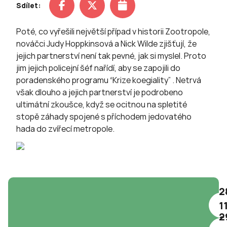
Sdílet:
Poté, co vyřešili největší případ v historii Zootropole,
nováčci Judy Hoppkinsová a Nick Wilde zjišťují, že
jejich partnerství není tak pevné, jak si myslel. Proto
jim jejich policejní šéf nařídí, aby se zapojili do
poradenského programu “Krize koegiality” . Netrvá
však dlouho a jejich partnerství je podrobeno
ultimátní zkoušce, když se ocitnou na spletité
stopě záhady spojené s příchodem jedovatého
hada do zvířecí metropole.
2
1
2
2