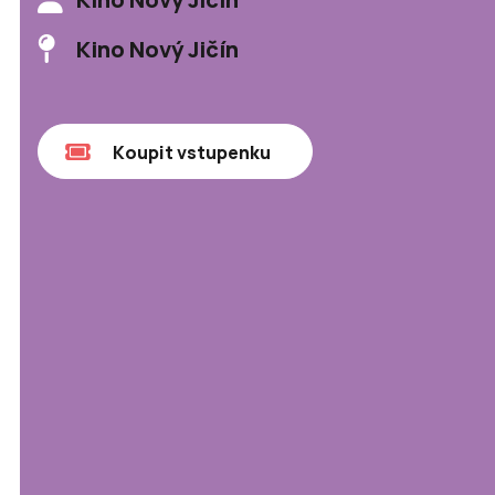
Kino Nový Jičín
Koupit vstupenku