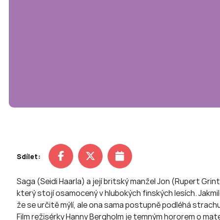
Sdílet:
Saga (Seidi Haarla) a její britský manžel Jon (Rupert Gr
který stojí osamocený v hlubokých finských lesích. Jakmile 
že se určitě mýlí, ale ona sama postupně podléhá strach
Film režisérky Hanny Bergholm je temným hororem o mateř