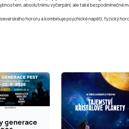
ochybnostem, absolutnímu vyčerpání, ale také bezpodmínečné mat
verského hororu a kombinuje psychické napětí, fyzický horor i
y generace