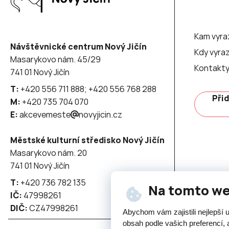
Kam vyra
Návštěvnické centrum Nový Jičín
Kdy vyraz
Masarykovo nám. 45/29
Kontakt
741 01 Nový Jičín
T:
+420 556 711 888; +420 556 768 288
Přid
M:
+420 735 704 070
E:
akcevemeste
novyjicin.cz
Městské kulturní středisko Nový Jičín
Masarykovo nám. 20
741 01 Nový Jičín
T:
+420 736 782 135
Na tomto w
IČ:
47998261
DIČ:
CZ47998261
Abychom vám zajistili nejlepší
obsah podle vašich preferencí, 