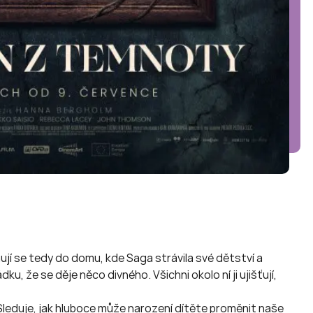
ují se tedy do domu, kde Saga strávila své dětství a
u, že se děje něco divného. Všichni okolo ní ji ujišťují,
Sleduje, jak hluboce může narození dítěte proměnit naše