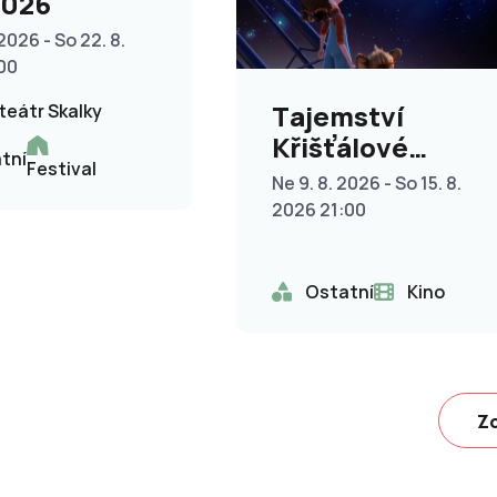
2026
 2026 - So 22. 8.
00
Tajemství
teátr Skalky
Křišťálové
tní
Festival
planety
Ne 9. 8. 2026 - So 15. 8.
2026 21:00
Ostatní
Kino
Zo