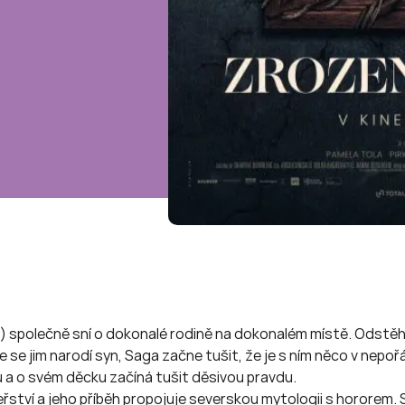
int) společně sní o dokonalé rodině na dokonalém místě. Odstěh
se jim narodí syn, Saga začne tušit, že je s ním něco v nepořádk
u a o svém děcku začíná tušit děsivou pravdu.
ství a jeho příběh propojuje severskou mytologii s hororem. 