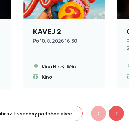
KAVEJ 2
O
Po 10. 8. 2026 16:30
Po 
20
Kino Nový Jičín
Kino
brazit všechny podobné akce