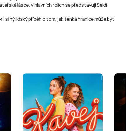
eřské lásce. V hlavních rolích se představují Seidi
 silný lidský příběh o tom, jak tenká hranice může být