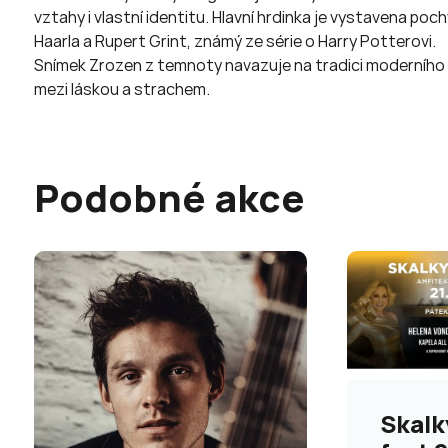
vztahy i vlastní identitu. Hlavní hrdinka je vystavena p
Haarla a Rupert Grint, známý ze série o Harry Potterovi.
Snímek Zrozen z temnoty navazuje na tradici moderního se
mezi láskou a strachem.
Podobné akce
Skalk