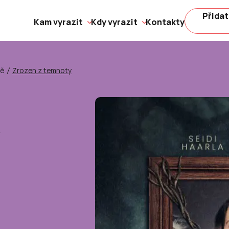
Přidat
Kam vyrazit
Kdy vyrazit
Kontakty
ně
Zrozen z temnoty
y