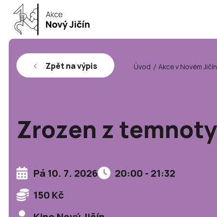
Zpět na výpis
Úvod
Akce v Novém Jičí
Zrozen z temnot
Pá 10. 7. 2026
20:00 - 21:32
150 Kč
Kino Nový Jičín