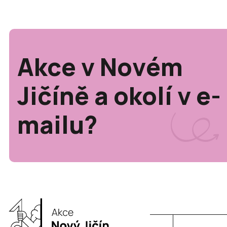
Akce v Novém
Jičíně a okolí v e-
mailu?