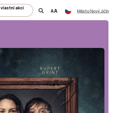
 vlastní akci
A
A
Město Nový Jičín