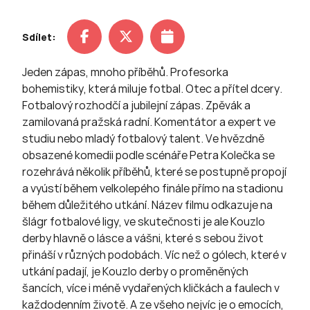
Sdílet:
Jeden zápas, mnoho příběhů. Profesorka
bohemistiky, která miluje fotbal. Otec a přítel dcery.
Fotbalový rozhodčí a jubilejní zápas. Zpěvák a
zamilovaná pražská radní. Komentátor a expert ve
studiu nebo mladý fotbalový talent. Ve hvězdně
obsazené komedii podle scénáře Petra Kolečka se
rozehrává několik příběhů, které se postupně propojí
a vyústí během velkolepého finále přímo na stadionu
během důležitého utkání. Název filmu odkazuje na
šlágr fotbalové ligy, ve skutečnosti je ale Kouzlo
derby hlavně o lásce a vášni, které s sebou život
přináší v různých podobách. Víc než o gólech, které v
utkání padají, je Kouzlo derby o proměněných
šancích, více i méně vydařených kličkách a faulech v
každodenním životě. A ze všeho nejvíc je o emocích,