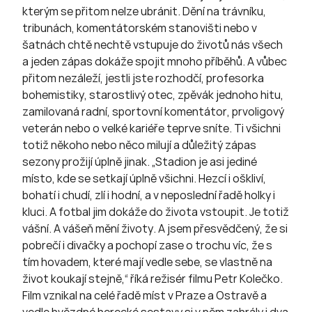
kterým se přitom nelze ubránit. Dění na trávníku,
tribunách, komentátorském stanovišti nebo v
šatnách chtě nechtě vstupuje do životů nás všech
a jeden zápas dokáže spojit mnoho příběhů. A vůbec
přitom nezáleží, jestli jste rozhodčí, profesorka
bohemistiky, starostlivý otec, zpěvák jednoho hitu,
zamilovaná radní, sportovní komentátor, prvoligový
veterán nebo o velké kariéře teprve sníte. Ti všichni
totiž někoho nebo něco milují a důležitý zápas
sezony prožijí úplně jinak. „Stadion je asi jediné
místo, kde se setkají úplně všichni. Hezcí i oškliví,
bohatí i chudí, zlí i hodní, a v neposlední řadě holky i
kluci. A fotbal jim dokáže do života vstoupit. Je totiž
vášní. A vášeň mění životy. A jsem přesvědčený, že si
pobrečí i divačky a pochopí zase o trochu víc, že s
tím hovadem, které mají vedle sebe, se vlastně na
život koukají stejně,“ říká režisér filmu Petr Kolečko.
Film vznikal na celé řadě míst v Praze a Ostravě a