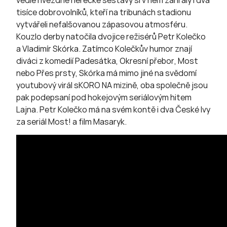
vedle hvězdné herecké sestavy si v něm zahrály i dva
tisíce dobrovolníků, kteří na tribunách stadionu
vytvářeli nefalšovanou zápasovou atmosféru.
Kouzlo derby natočila dvojice režisérů Petr Kolečko
a Vladimír Skórka. Zatímco Kolečkův humor znají
diváci z komedií Padesátka, Okresní přebor, Most
nebo Přes prsty, Skórka má mimo jiné na svědomí
youtubový virál sKORO NA mizině, oba společně jsou
pak podepsaní pod hokejovým seriálovým hitem
Lajna. Petr Kolečko má na svém kontě i dva České lvy
za seriál Most! a film Masaryk.