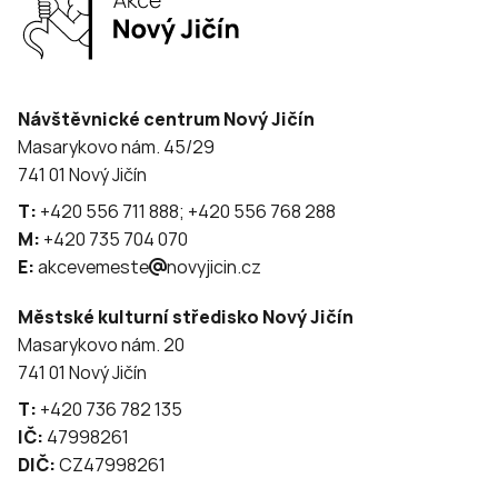
Návštěvnické centrum Nový Jičín
Masarykovo nám. 45/29
741 01 Nový Jičín
T:
+420 556 711 888; +420 556 768 288
M:
+420 735 704 070
E:
akcevemeste
novyjicin.cz
Městské kulturní středisko Nový Jičín
Masarykovo nám. 20
741 01 Nový Jičín
T:
+420 736 782 135
IČ:
47998261
DIČ:
CZ47998261