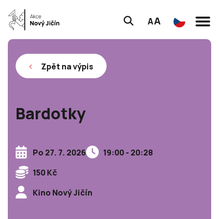
A
A
Zpět na výpis
Bardotky
Po 27. 7. 2026
19:00 - 20:28
150 Kč
Kino Nový Jičín