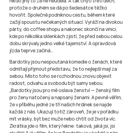
nikdo jiný to za ně neudělá. A tak chytí třetí dech,
protože o druhém se dá po šedesátce těžko
hovořit. Společně podniknou cestu, během které
zažijí spoustu nečekaných situací. Vyráží na divokou
párty, do coffee shopu a nakonec skončí na vinici,
kde po několika sklenkách zjistí, že před sebou celou
dobu skrývaly jedno velké tajemství. A opravdová
jízda teprve začíná…
Bardotky jsou nespoutaná komedie o ženách, které
odmítají přijmout představu, že to nejlepší mají za
sebou. Místo toho se rozhodnou znovu objevit
radost, odvahu a svobodu být samy sebou.
„Bardotky jsou pro mě oslava ženství — ženský film
pro ženy natočený a napsaný ženami. A pevně věřím,
že v příběhu jedné ze tří našich hrdinek se najde
každá z nás. Ukazují totiž zároveň, že je v pořádku
mít vrásky, být bez muže nebo chtít od života víc.
Zkrátka jde o film, který řekne: taková, jaká jsi, jsi