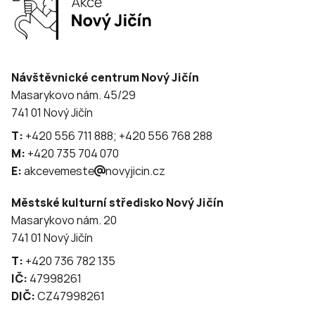
Návštěvnické centrum Nový Jičín
Masarykovo nám. 45/29
741 01 Nový Jičín
T:
+420 556 711 888; +420 556 768 288
M:
+420 735 704 070
E:
akcevemeste
novyjicin.cz
Městské kulturní středisko Nový Jičín
Masarykovo nám. 20
741 01 Nový Jičín
T:
+420 736 782 135
IČ:
47998261
DIČ:
CZ47998261