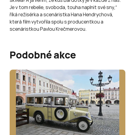
skvělá! A já věřím, že kus Bardotky je v každé z nás.
Je v tom rebelie, svoboda, touha naplnit své sny,“
říká režisérka a scenáristka Hana Hendrychová,
která film vytvořila spolu s producentkou a
scenáristkou Pavlou Krečmerovou.
Podobné akce