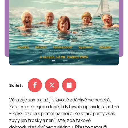
Sdílet:
Věra žije sama a už ji v životě zdánlivě nic nečeká.
Zasteskne se jí po době, kdy bývala opravdu šťastná
– když jezdila s přáteli na moře. Ze staré party však
zbyly jen trosky a není jisté, zda takové
dobrodružství vůbec zvládnou. Přesto zatouží