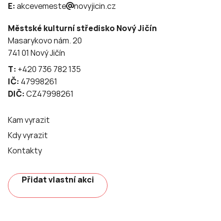
E:
akcevemeste
novyjicin.cz
Městské kulturní středisko Nový Jičín
Masarykovo nám. 20
741 01 Nový Jičín
T:
+420 736 782 135
IČ:
47998261
DIČ:
CZ47998261
Kam vyrazit
Kdy vyrazit
Kontakty
Přidat vlastní akci