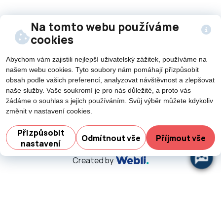
Na tomto webu používáme
Sledujte nás na
cookies
sítích
Abychom vám zajistili nejlepší uživatelský zážitek, používáme na
našem webu cookies. Tyto soubory nám pomáhají přizpůsobit
obsah podle vašich preferencí, analyzovat návštěvnost a zlepšovat
naše služby. Vaše soukromí je pro nás důležité, a proto vás
žádáme o souhlas s jejich používáním. Svůj výběr můžete kdykoliv
změnit v nastavení cookies.
©2026 Všechna práva vyhrazena - použití obsahu či
Potřebujete poradit?
Z
jeho části je umožněn pouze se souhlasem města Nový
Přizpůsobit
Odmítnout vše
Příjmout vše
nastavení
Jičín.
Created by