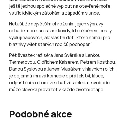
ještě jednou společně vyplout na otevřené moře
vstříc idylickým zátokám a západům slunce.
Netuší, že největším ohrožením jejich výpravy
nebude moře, ani staré křivdy, které během cesty
vyplují napovrch, ale vlastní děti, které nemají pro
bláznivý výlet starých rodičů pochopení.
Pět švestek režiséra Jana Svěráka s Lenkou
Termerovou, Oldřichem Kaiserem, Petrem Kostkou,
Danou Syslovou a Janem Vlasákem v hlavních rolích,
je dojemná i hravá komedie o přátelství, lásce,
odpuštění a o tom, že chuť žít a hledat svobodu
může člověka provázet v každé životní etapě.
Podobné akce