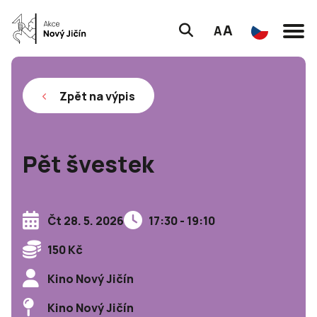
A
A
Zpět na výpis
Pět švestek
Čt 28. 5. 2026
17:30 - 19:10
150 Kč
Kino Nový Jičín
Kino Nový Jičín